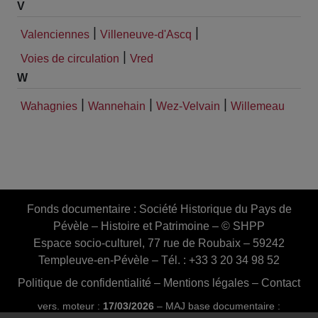
V
|
|
Valenciennes
Villeneuve-d'Ascq
|
Voies de circulation
Vred
W
|
|
|
Wahagnies
Wannehain
Wez-Velvain
Willemeau
Fonds documentaire :
Société Historique du Pays de
Pévèle – Histoire et Patrimoine – © SHPP
Espace socio-culturel, 77 rue de Roubaix – 59242
Templeuve-en-Pévèle – Tél. : +33 3 20 34 98 52
Politique de confidentialité
–
Mentions légales
–
Contact
vers. moteur :
17/03/2026
– MAJ base documentaire :