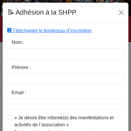
Fonds Documentaire SHPP
📝 Adhésion à la SHPP
Accueil
|
Site SHPP
|
Auteurs
|
Editeurs
|
Rubriques
|
Sous-Rubriques
|
Mots-Clefs
|
Contact
|
Liste
|
Télécharger le bordereau d’inscription
Abonnez-vous
Nom :
Liste des Sous-Rubriques /
Communes - Catalogue SHPP
Prénom :
A
B
C
D
E
F
G
H
I
J
L
M
N
O
P
Q
R
S
T
V
W
Email :
A
« Je désire être informé(e) des manifestations et
|
|
|
Abbayes
Activités humaines
Aix-en-Pévèle
activités de l’association »
|
Annapes