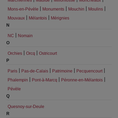
Marchiennes
Maulde
Millonfosse
Moncheaux
|
|
|
|
Mons-en-Pévèle
Monuments
Mouchin
Moulins
|
|
Mouvaux
Mélantois
Mérignies
N
|
NC
Nomain
O
|
|
Orchies
Orcq
Ostricourt
P
|
|
|
|
Paris
Pas-de-Calais
Patrimoine
Pecquencourt
|
|
|
Phalempin
Pont-à-Marcq
Péronne-en-Mélantois
Pévèle
Q
Quesnoy-sur-Deule
R