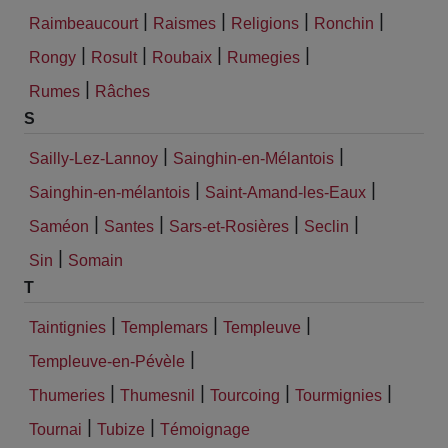
|
|
|
|
Raimbeaucourt
Raismes
Religions
Ronchin
|
|
|
|
Rongy
Rosult
Roubaix
Rumegies
|
Rumes
Râches
S
|
|
Sailly-Lez-Lannoy
Sainghin-en-Mélantois
|
|
Sainghin-en-mélantois
Saint-Amand-les-Eaux
|
|
|
|
Saméon
Santes
Sars-et-Rosières
Seclin
|
Sin
Somain
T
|
|
|
Taintignies
Templemars
Templeuve
|
Templeuve-en-Pévèle
|
|
|
|
Thumeries
Thumesnil
Tourcoing
Tourmignies
|
|
Tournai
Tubize
Témoignage