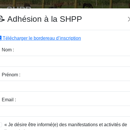
e SHPP
📝 Adhésion à la SHPP
Télécharger le bordereau d’inscription
|
|
|
Editeurs
Rubriques
Sous-Rubriques
Mots-Clefs
Nom :
r :
Rubrique :
Prénom :
dice / Revue :
Classer par :
Email :
« Je désire être informé(e) des manifestations et activités de