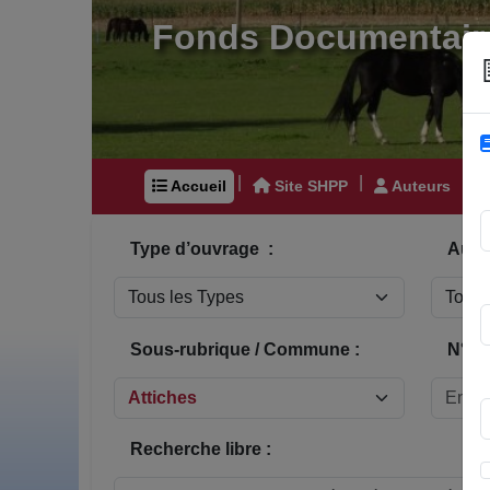
Fonds Documentair
|
|
|
Accueil
Site SHPP
Auteurs
Type d’ouvrage :
Auteu
Sous-rubrique / Commune :
N° In
Recherche libre :