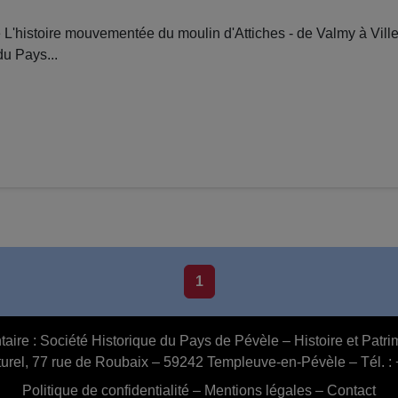
L'histoire mouvementée du moulin d'Attiches - de Valmy à Vil
du Pays...
1
aire :
Société Historique du Pays de Pévèle – Histoire et Pat
urel, 77 rue de Roubaix – 59242 Templeuve-en-Pévèle – Tél. :
Politique de confidentialité
–
Mentions légales
–
Contact