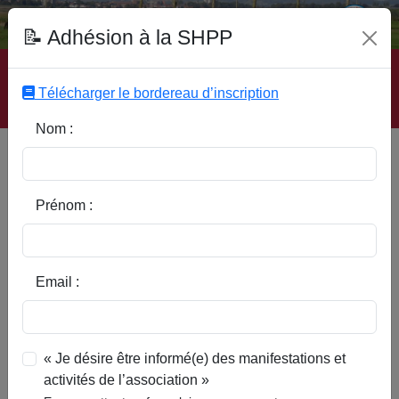
Fonds Documentaire SHPP
📝 Adhésion à la SHPP
Accueil
|
Site SHPP
|
Auteurs
|
Editeurs
|
Rubriques
|
Sous-Rubriques
|
Mots-Clefs
|
Contact
|
Liste
|
Télécharger le bordereau d’inscription
Abonnez-vous
Nom :
Type d’ouvrage :
Prénom :
Auteur :
Email :
Rubrique :
« Je désire être informé(e) des manifestations et
activités de l’association »