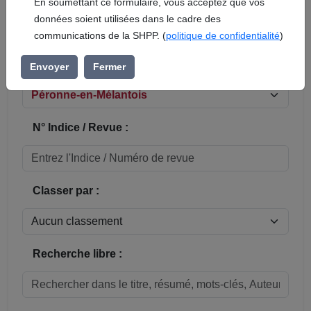
En soumettant ce formulaire, vous acceptez que vos
données soient utilisées dans le cadre des
Réinitialiser
communications de la SHPP. (
politique de confidentialité
)
Sous-rubrique / Commune :
Envoyer
Fermer
N° Indice / Revue :
Classer par :
Recherche libre :