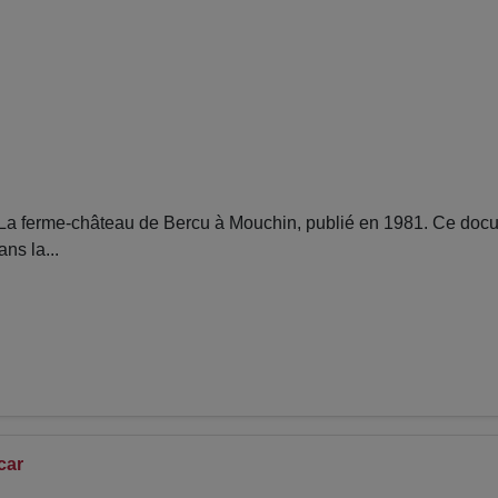
La ferme-château de Bercu à Mouchin, publié en 1981. Ce docum
ns la...
car