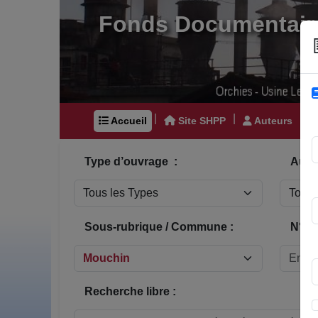
Fonds Documentair
|
|
|
Accueil
Site SHPP
Auteurs
Type d’ouvrage :
Auteu
Sous-rubrique / Commune :
N° In
Recherche libre :