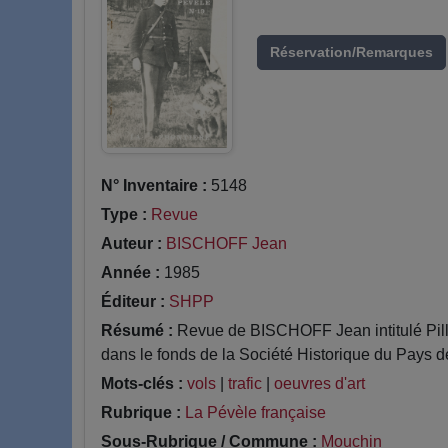
Réservation/Remarques
N° Inventaire :
5148
Type :
Revue
Auteur :
BISCHOFF Jean
Année :
1985
Éditeur :
SHPP
Résumé :
Revue de BISCHOFF Jean intitulé Pill
dans le fonds de la Société Historique du Pays d
Mots-clés :
vols
|
trafic
|
oeuvres d'art
Rubrique :
La Pévèle française
Sous-Rubrique / Commune :
Mouchin