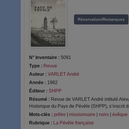
Réservation/Remarques
N° Inventaire :
5091
Type :
Revue
Auteur :
VARLET André
Année :
1982
Éditeur :
SHPP
Résumé :
Revue de VARLET André intitulé Alexa
Historique du Pays de Pévèle (SHPP), s’inscrit da
Mots-clés :
prêtre
|
missionnaire
|
noirs
|
évêque
Rubrique :
La Pévèle française