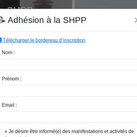
e SHPP
📝 Adhésion à la SHPP
Télécharger le bordereau d’inscription
|
|
|
Editeurs
Rubriques
Sous-Rubriques
Mots-Clefs
Nom :
r :
Rubrique :
Prénom :
dice / Revue :
Classer par :
Email :
« Je désire être informé(e) des manifestations et activités de