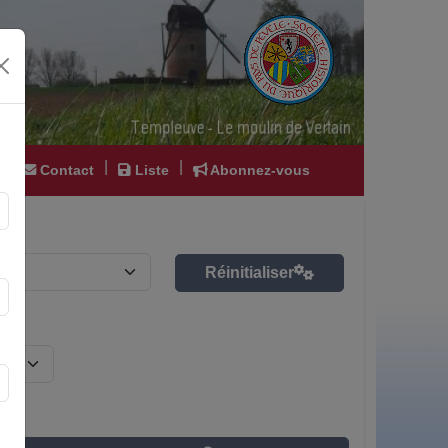
|
|
|
Contact
Liste
Abonnez-vous
Réinitialiser