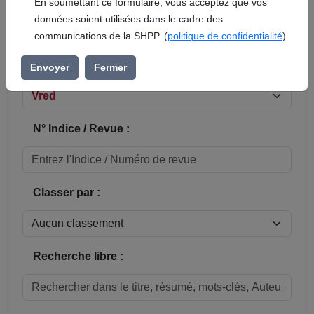
En soumettant ce formulaire, vous acceptez que vos
données soient utilisées dans le cadre des
Réinitialiser
communications de la SHPP. (
politique de confidentialité
)
Sous-rubrique / Commune :
Envoyer
Fermer
N° Indice / Revue :
Classer par :
Recherche libre :