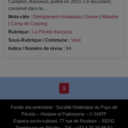
Camphin, Baisieux), publié en 2023. Ce document,
conservé dans le...
Mots-clés :
Dérèglement climatique
|
Guerre
|
Maladie
|
Camp de Cysoing
Rubrique :
La Pévèle française
Sous-Rubrique / Commune :
Vred
Indice / Numéro de revue :
94
1
Fonds documentaire :
Société Historique du Pays de
Pévèle – Histoire et Patrimoine – © SHPP
Espace socio-culturel, 77 rue de Roubaix – 59242
Templeuve-en-Pévèle – Tél. : +33 3 20 34 98 52