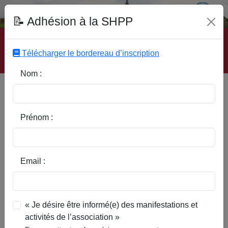
Fonds Documentaire SHPP
📝 Adhésion à la SHPP
Accueil
|
Site SHPP
|
Auteurs
|
Editeurs
|
Rubriques
|
Sous-Rubriques
|
Mots-Clefs
|
Contact
|
Liste
|
Télécharger le bordereau d’inscription
Abonnez-vous
Nom :
Type d’ouvrage :
Prénom :
Auteur :
Email :
Rubrique :
« Je désire être informé(e) des manifestations et
activités de l’association »