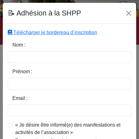
Fonds Documentaire SHPP
📝 Adhésion à la SHPP
Accueil
|
Site SHPP
|
Auteurs
|
Editeurs
|
Rubriques
|
Sous-Rubriques
|
Mots-Clefs
|
Contact
|
Liste
|
Télécharger le bordereau d’inscription
Abonnez-vous
Nom :
Type d’ouvrage :
Prénom :
Auteur :
Email :
Rubrique :
« Je désire être informé(e) des manifestations et
activités de l’association »