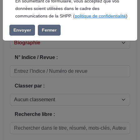
En soumettant ce formulaire, vous acceptez que vos
données soient utilisées dans le cadre des
Réinitialiser
communications de la SHPP. (
politique de confidentialité
)
Sous-rubrique / Commune :
Envoyer
Fermer
N° Indice / Revue :
Classer par :
Recherche libre :