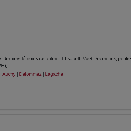
derniers témoins racontent : Elisabeth Voët-Deconinck, publi
),...
|
Auchy
|
Delommez
|
Lagache