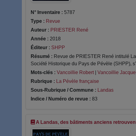
N° Inventaire :
5787
Type :
Revue
Auteur :
PRIESTER René
Année :
2018
Éditeur :
SHPP
Résumé :
Revue de PRIESTER René intitulé La 
Société Historique du Pays de Pévèle (SHPP), s’i
Mots-clés :
Vancoillie Robert
|
Vancoillie Jacque
Rubrique :
La Pévèle française
Sous-Rubrique / Commune :
Landas
Indice / Numéro de revue :
83
A Landas, des bâtiments anciens retrouvent