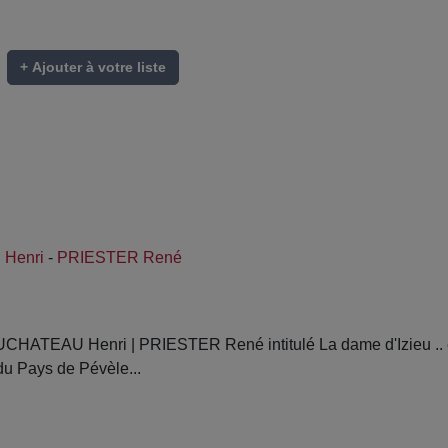
+ Ajouter à votre liste
Henri
-
PRIESTER René
TEAU Henri | PRIESTER René intitulé La dame d'Izieu .. et
du Pays de Pévèle...