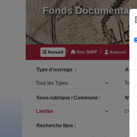
Fonds Documentair
|
|
|
Accueil
Site SHPP
Auteurs
Type d’ouvrage :
Auteu
Sous-rubrique / Commune :
N° In
Recherche libre :