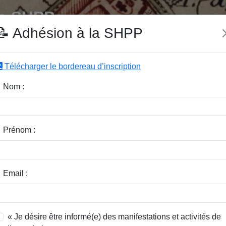
e SHPP
📝 Adhésion à la SHPP
Télécharger le bordereau d’inscription
|
|
|
Editeurs
Rubriques
Sous-Rubriques
Mots-Clefs
Nom :
r :
Rubrique :
Prénom :
dice / Revue :
Classer par :
Email :
« Je désire être informé(e) des manifestations et activités de