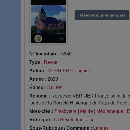
Réservation/Remarques
N° Inventaire :
5840
Type :
Revue
Auteur :
VERRIER Françoise
Année :
2020
Éditeur :
SHPP
Résumé :
Revue de VERRIER Françoise intitulé A
fonds de la Société Historique du Pays de Pévèle
Mots-clés :
Presbytère
|
Mairie
|
Médiathèque
|
E
Rubrique :
La Pévèle française
Sous-Rubrique / Commune :
Landas