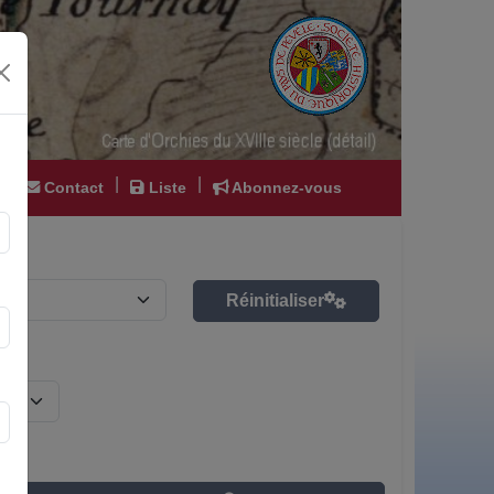
|
|
|
Contact
Liste
Abonnez-vous
Réinitialiser