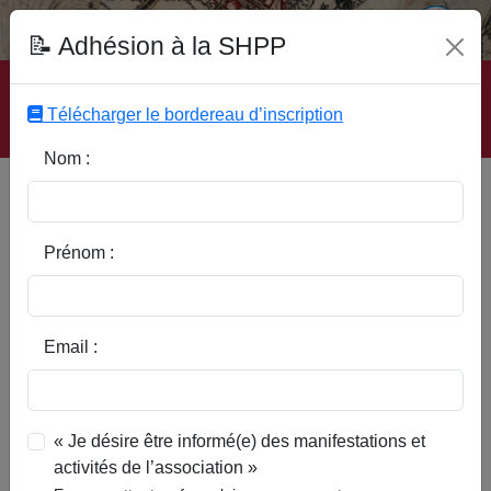
Fonds Documentaire SHPP
📝 Adhésion à la SHPP
Accueil
|
Site SHPP
|
Auteurs
|
Editeurs
|
Rubriques
|
Sous-Rubriques
|
Mots-Clefs
|
Contact
|
Liste
|
Télécharger le bordereau d’inscription
Abonnez-vous
Nom :
En 1914, du côté de Mouchin
Prénom :
Email :
« Je désire être informé(e) des manifestations et
activités de l’association »