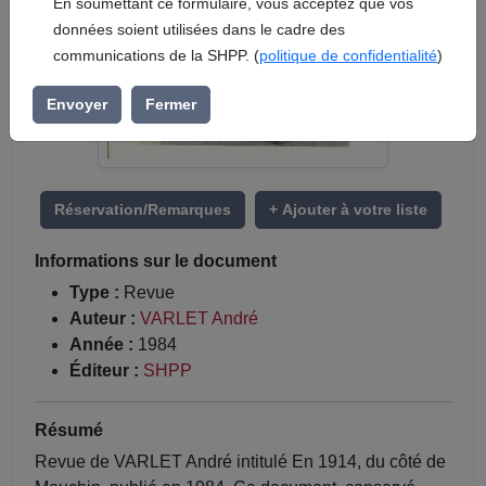
En soumettant ce formulaire, vous acceptez que vos
données soient utilisées dans le cadre des
communications de la SHPP. (
politique de confidentialité
)
Envoyer
Fermer
Réservation/Remarques
+ Ajouter à votre liste
Informations sur le document
Type :
Revue
Auteur :
VARLET André
Année :
1984
Éditeur :
SHPP
Résumé
Revue de VARLET André intitulé En 1914, du côté de