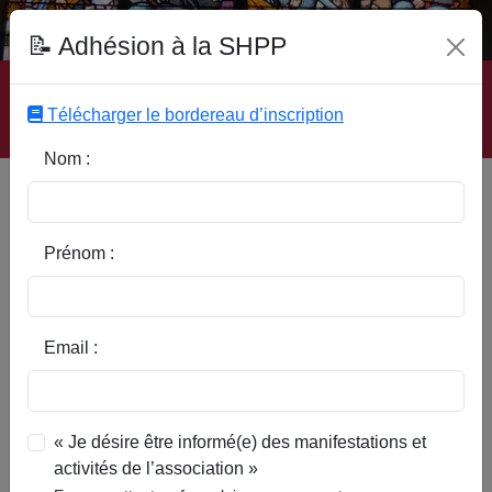
Fonds Documentaire SHPP
📝 Adhésion à la SHPP
Accueil
|
Site SHPP
|
Auteurs
|
Editeurs
|
Rubriques
|
Sous-Rubriques
|
Mots-Clefs
|
Contact
|
Liste
|
Télécharger le bordereau d’inscription
Abonnez-vous
Nom :
Promenade à Mouchin
Prénom :
Email :
« Je désire être informé(e) des manifestations et
activités de l’association »