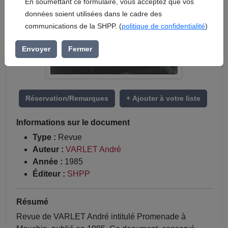
En soumettant ce formulaire, vous acceptez que vos
données soient utilisées dans le cadre des
communications de la SHPP. (
politique de confidentialité
)
Envoyer
Fermer
Réservation/Remarques
+ Ajouter à votre liste
Informations sur le document
Type :
Revue
Auteur :
VARLET André
Année :
1985
Éditeur :
SHPP
Résumé
Revue de VARLET André intitulé Promenade à