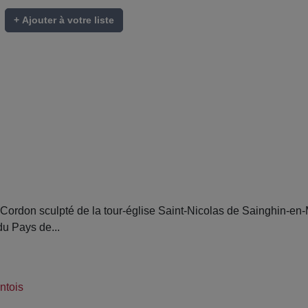
+ Ajouter à votre liste
rdon sculpté de la tour-église Saint-Nicolas de Sainghin-en-
du Pays de...
ntois