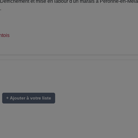
frichement et mise en labour d'un marais à Péronne-en-Mélantoi
.
tois
+ Ajouter à votre liste