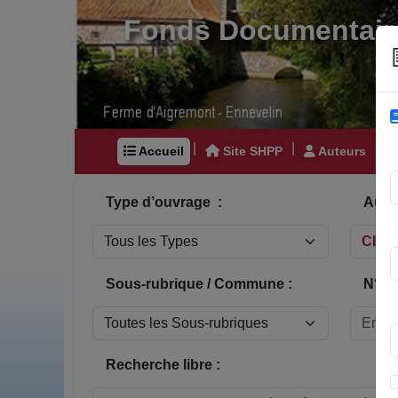
Fonds Documentair
|
|
|
Accueil
Site SHPP
Auteurs
Type d’ouvrage :
Auteu
Sous-rubrique / Commune :
N° In
Recherche libre :