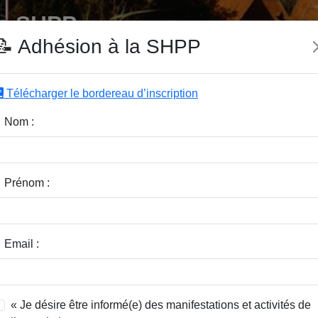
e SHPP
📝 Adhésion à la SHPP
Télécharger le bordereau d’inscription
|
|
|
Editeurs
Rubriques
Sous-Rubriques
Mots-Clefs
Nom :
r :
Rubrique :
Prénom :
dice / Revue :
Classer par :
Email :
« Je désire être informé(e) des manifestations et activités de