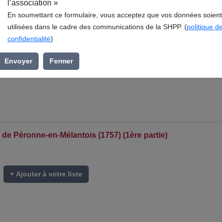
l’association »
En soumettant ce formulaire, vous acceptez que vos données soient
utilisées dans le cadre des communications de la SHPP. (
politique d
confidentialité
)
Envoyer
Fermer
 de Péronne-en-Mélantois (1757) (1ère partie)
+ Ajouter à votre liste