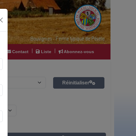
|
|
|
Contact
Liste
Abonnez-vous
Réinitialiser