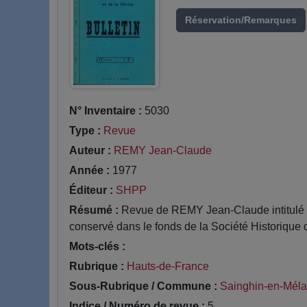
Réservation/Remarques
N° Inventaire :
5030
Type :
Revue
Auteur :
REMY Jean-Claude
Année :
1977
Éditeur :
SHPP
Résumé :
Revue de REMY Jean-Claude intitulé Co
conservé dans le fonds de la Société Historique 
Mots-clés :
Rubrique :
Hauts-de-France
Sous-Rubrique / Commune :
Sainghin-en-Méla
Indice / Numéro de revue :
5