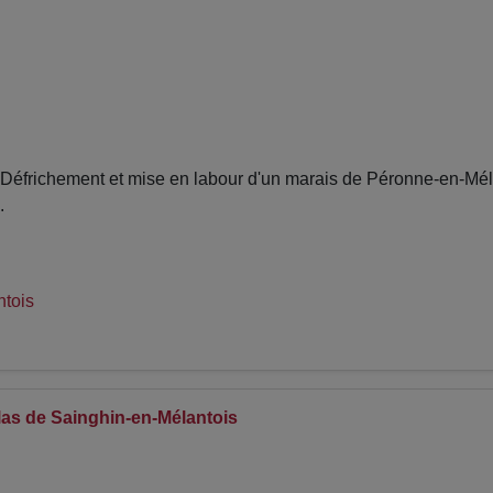
frichement et mise en labour d'un marais de Péronne-en-Mélan
.
tois
olas de Sainghin-en-Mélantois