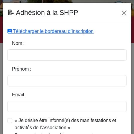
Fonds Documentaire SHPP
📝 Adhésion à la SHPP
Accueil
|
Site SHPP
|
Auteurs
|
Editeurs
|
Rubriques
|
Sous-Rubriques
|
Mots-Clefs
|
Contact
|
Liste
|
Télécharger le bordereau d’inscription
Abonnez-vous
Nom :
Une 'affaire des poisons' à Aix-
en-Pévèle
Prénom :
Email :
« Je désire être informé(e) des manifestations et
activités de l’association »