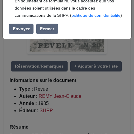
En soumettant ce formulaire, vous acceptez que vos
données soient utilisées dans le cadre des
communications de la SHPP. (
politique de confidentialité
)
Envoyer
Fermer
Réservation/Remarques
+ Ajouter à votre liste
Informations sur le document
Type :
Revue
Auteur :
REMY Jean-Claude
Année :
1985
Éditeur :
SHPP
Résumé