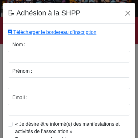
Fonds Documentaire SHPP
📝 Adhésion à la SHPP
Accueil
|
Site SHPP
|
Auteurs
|
Editeurs
|
Rubriques
|
Sous-Rubriques
|
Mots-Clefs
|
Contact
|
Liste
|
Télécharger le bordereau d’inscription
Abonnez-vous
Nom :
Type d’ouvrage :
Prénom :
Auteur :
Email :
Rubrique :
« Je désire être informé(e) des manifestations et
activités de l’association »