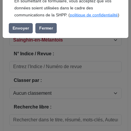
En soumettant ce formulaire, vous acceptez que vos
données soient utilisées dans le cadre des
Réinitialiser
communications de la SHPP. (
politique de confidentialité
)
Sous-rubrique / Commune :
Envoyer
Fermer
N° Indice / Revue :
Classer par :
Recherche libre :