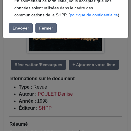
En soumettant ce formulaire, vous acceptez que vos
données soient utilisées dans le cadre des
communications de la SHPP. (
politique de confidentialité
)
Envoyer
Fermer
Réservation/Remarques
+ Ajouter à votre liste
Informations sur le document
Type :
Revue
Auteur :
POULET Denise
Année :
1998
Éditeur :
SHPP
Résumé