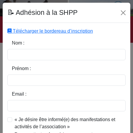
Fonds Documentaire SHPP
📝 Adhésion à la SHPP
Accueil
|
Site SHPP
|
Auteurs
|
Editeurs
|
Rubriques
|
Sous-Rubriques
|
Mots-Clefs
|
Contact
|
Liste
|
Télécharger le bordereau d’inscription
Abonnez-vous
Nom :
Document : Donation de l'autel
de l'église de Templeuve (1101)
Prénom :
Email :
« Je désire être informé(e) des manifestations et
activités de l’association »