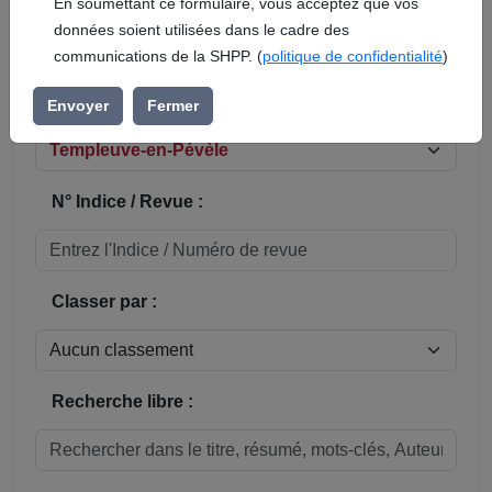
En soumettant ce formulaire, vous acceptez que vos
données soient utilisées dans le cadre des
Réinitialiser
communications de la SHPP. (
politique de confidentialité
)
Sous-rubrique / Commune :
Envoyer
Fermer
N° Indice / Revue :
Classer par :
Recherche libre :