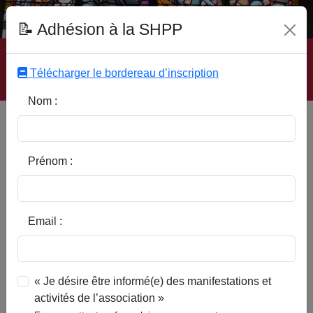
Fonds Documentaire SHPP
📝 Adhésion à la SHPP
Accueil
|
Site SHPP
|
Auteurs
|
Editeurs
|
Rubriques
|
Sous-Rubriques
|
Mots-Clefs
|
Contact
|
Liste
|
Télécharger le bordereau d’inscription
Abonnez-vous
Nom :
Type d’ouvrage :
Prénom :
Auteur :
Email :
Rubrique :
« Je désire être informé(e) des manifestations et
activités de l’association »