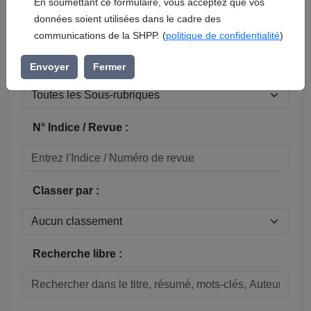
En soumettant ce formulaire, vous acceptez que vos
données soient utilisées dans le cadre des
Réinitialiser
communications de la SHPP. (
politique de confidentialité
)
Sous-rubrique / Commune :
Envoyer
Fermer
N° Indice / Revue :
Classer par :
Recherche libre :