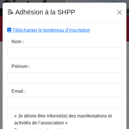
Fonds Documentaire SHPP
📝 Adhésion à la SHPP
Accueil
|
Site SHPP
|
Auteurs
|
Editeurs
|
Rubriques
|
Sous-Rubriques
|
Mots-Clefs
|
Contact
|
Liste
|
Télécharger le bordereau d’inscription
Abonnez-vous
Nom :
Type d’ouvrage :
Prénom :
Auteur :
Email :
Rubrique :
« Je désire être informé(e) des manifestations et
activités de l’association »