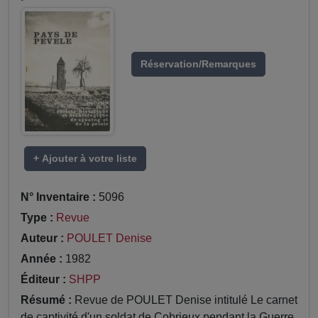
Réservation/Remarques
+ Ajouter à votre liste
N° Inventaire :
5096
Type :
Revue
Auteur :
POULET Denise
Année :
1982
Éditeur :
SHPP
Résumé :
Revue de POULET Denise intitulé Le carnet
de captivité d'un soldat de Cobrieux pendant la Guerre