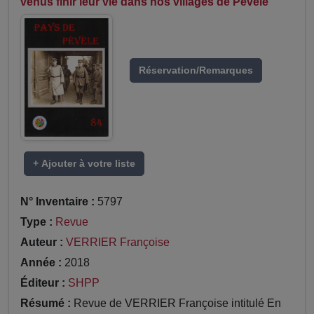
venus finir leur vie dans nos villages de Pévèle
Réservation/Remarques
+ Ajouter à votre liste
N° Inventaire :
5797
Type :
Revue
Auteur :
VERRIER Françoise
Année :
2018
Éditeur :
SHPP
Résumé :
Revue de VERRIER Françoise intitulé En