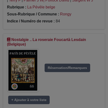
|
Terry F
|
Palmer J W| Pollock David
|
Sargent W J
Rubrique :
La Pévèle belge
Sous-Rubrique / Commune :
Rongy
Indice / Numéro de revue :
84
Nostalgie .. La roseraie Foucartà Lesdain
(Belgique)
Réservation/Remarques
+ Ajouter à votre liste