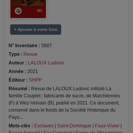
+ Ajouter à votre liste
N° Inventaire :
5887
Type :
Revue
Auteur :
LALOUX Ludovic
Année :
2021
Éditeur :
SHPP
Résumé :
Revue de LALOUX Ludovic intitulé La
famille Couplet : fabricants de sucre, de Marchiennes
(F) à Wez-Velvain (B), publié en 2021. Ce document,
conservé dans le fonds de la Société Historique du
Pays...
Mots-clés :
Esclaves
|
Saint-Domingue
|
Faux-Vivier
|
Baucq Arnould
|
Say Constant
|
Ferme de Wisempierre