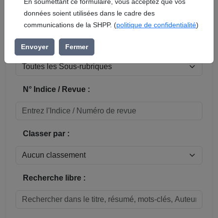
En soumettant ce formulaire, vous acceptez que vos
données soient utilisées dans le cadre des
Réinitialiser
communications de la SHPP. (
politique de confidentialité
)
Sous-rubrique / Commune :
Envoyer
Fermer
N° Indice / Revue :
Classer par :
Recherche libre :