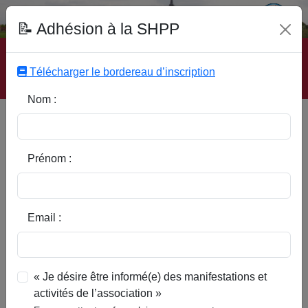
Fonds Documentaire SHPP
📝 Adhésion à la SHPP
Accueil
|
Site SHPP
|
Auteurs
|
Editeurs
|
Rubriques
|
Sous-Rubriques
|
Mots-Clefs
|
Contact
|
Liste
|
Télécharger le bordereau d’inscription
Abonnez-vous
Nom :
Type d’ouvrage :
Prénom :
Auteur :
Email :
Rubrique :
« Je désire être informé(e) des manifestations et
activités de l’association »