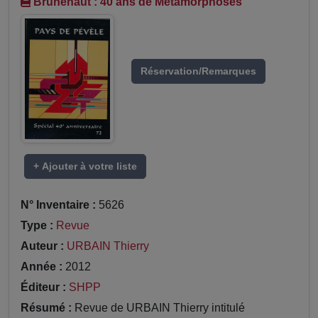
Brunehaut : 40 ans de Métamorphoses
Réservation/Remarques
+ Ajouter à votre liste
N° Inventaire :
5626
Type :
Revue
Auteur :
URBAIN Thierry
Année :
2012
Éditeur :
SHPP
Résumé :
Revue de URBAIN Thierry intitulé