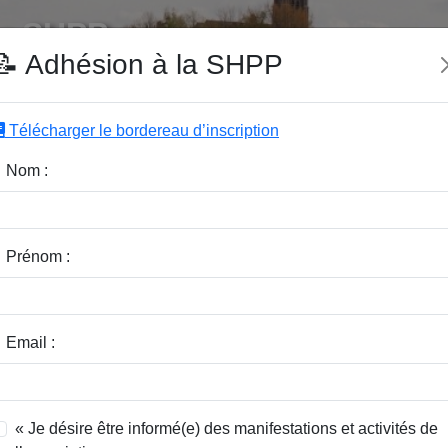
e SHPP
📝 Adhésion à la SHPP
Télécharger le bordereau d’inscription
|
|
|
Editeurs
Rubriques
Sous-Rubriques
Mots-Clefs
Nom :
r :
Rubrique :
Prénom :
dice / Revue :
Classer par :
Email :
« Je désire être informé(e) des manifestations et activités de