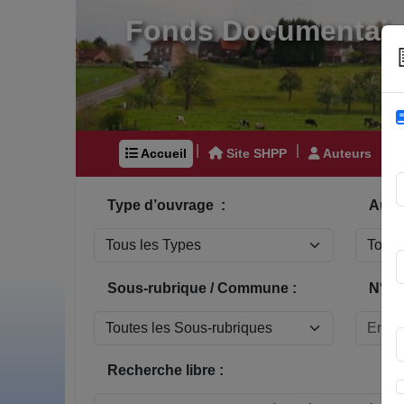
Fonds Documentair
|
|
|
Accueil
Site SHPP
Auteurs
Type d’ouvrage :
Auteu
Sous-rubrique / Commune :
N° In
Recherche libre :