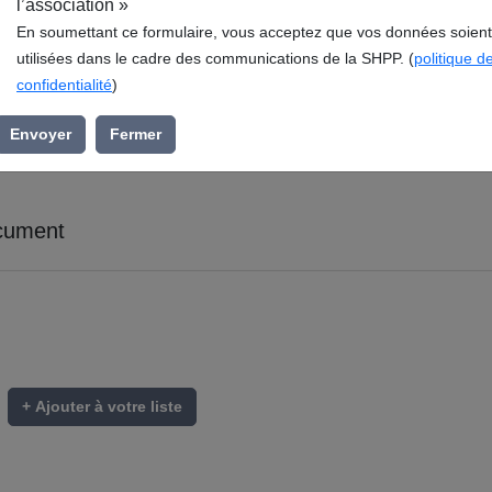
l’association »
En soumettant ce formulaire, vous acceptez que vos données soient
utilisées dans le cadre des communications de la SHPP. (
politique d
confidentialité
)
Envoyer
Fermer
cument
+ Ajouter à votre liste