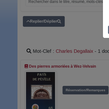
Replier/Déplier
Mot-Clef :
Charles Degallaix
- 1 do
Des pierres armoriées à Wez-Velvain
Réservation/Remarques