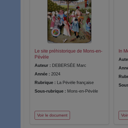
Le site préhistorique de Mons-en-
In 
Pévèle
Aute
Auteur :
DEBERSÉE Marc
Anné
Année :
2024
Rubr
Rubrique :
La Pévèle française
Sous
Sous-rubrique :
Mons-en-Pévèle
Voir le document
Voi