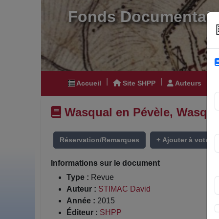
Fonds Documentair
|
|
|
Accueil
Site SHPP
Auteurs
Wasqual en Pévèle, Wasque
Réservation/Remarques
+ Ajouter à votre li
Informations sur le document
Type :
Revue
Auteur :
STIMAC David
Année :
2015
Éditeur :
SHPP