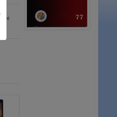
e
servé
 et