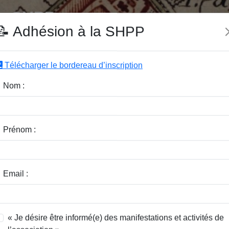
e SHPP
📝 Adhésion à la SHPP
Télécharger le bordereau d’inscription
|
|
|
Editeurs
Rubriques
Sous-Rubriques
Mots-Clefs
Nom :
hal en Ferrain
Prénom :
ste
Email :
« Je désire être informé(e) des manifestations et activités de