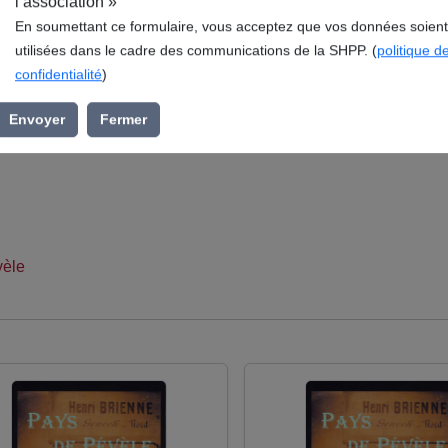
l’association »
En soumettant ce formulaire, vous acceptez que vos données soient
utilisées dans le cadre des communications de la SHPP. (
politique d
èle, Wasquehal en Ferrain, publié en 2015. Ce document, con
confidentialité
)
e Pévèle (SHPP), s’inscrit dans la rubrique La Pévèle française
Envoyer
Fermer
èle