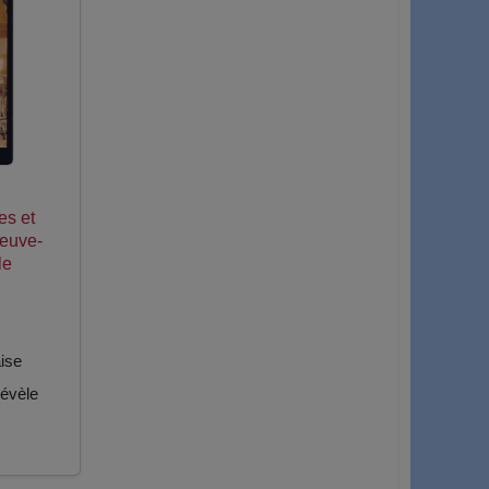
es et
leuve-
le
ise
évèle