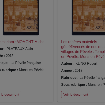
Memoriam : MOMONT Michel
Les repères matériels
géoréférencés de nos rout
ur :
PLATEAUX Alain
villages de Pévèle : Temp
e :
2018
en-Pévèle, Mons-en-Pévè
ique :
La Pévèle française
Auteur :
KLING Robert
-rubrique :
Mons-en-Pévèle
Année :
2018
Rubrique :
La Pévèle frança
Sous-rubrique :
Mons-en-P
r le document
Voir le document