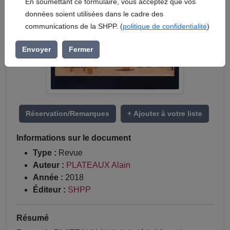
En soumettant ce formulaire, vous acceptez que vos
données soient utilisées dans le cadre des
communications de la SHPP. (
politique de confidentialité
)
Envoyer
Fermer
Réservation/Remarques
+ Ajouter à votre liste
Informations sur le document
Type :
Revue
Auteur :
PLATEAUX Alain
Année :
2018
Éditeur :
SHPP
Résumé