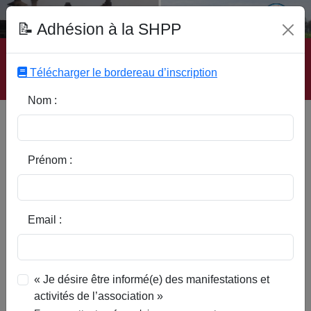
Fonds Documentaire SHPP
📝 Adhésion à la SHPP
Accueil
|
Site SHPP
|
Auteurs
|
Editeurs
|
Rubriques
|
Sous-Rubriques
|
Mots-Clefs
|
Contact
|
Liste
|
Télécharger le bordereau d’inscription
Abonnez-vous
Nom :
In Memoriam : MOMONT
Michel
Prénom :
Email :
« Je désire être informé(e) des manifestations et
activités de l’association »