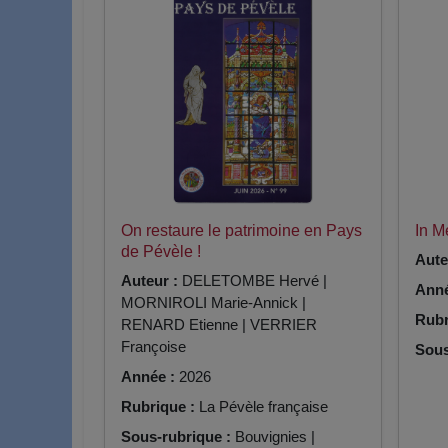
On restaure le patrimoine en Pays
In 
de Pévèle !
Aute
Auteur :
DELETOMBE Hervé |
Anné
MORNIROLI Marie-Annick |
Rubr
RENARD Etienne | VERRIER
Françoise
Sous
Année :
2026
Rubrique :
La Pévèle française
Sous-rubrique :
Bouvignies |