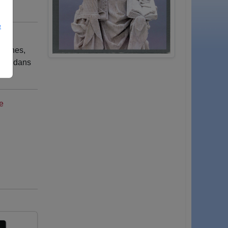
e
uvines,
crit dans
e