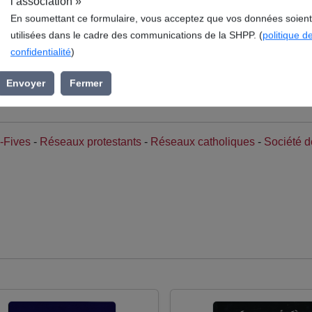
l’association »
En soumettant ce formulaire, vous acceptez que vos données soient
utilisées dans le cadre des communications de la SHPP. (
politique d
confidentialité
)
l, avocat, prêtre, résistant et l'orphelinat Saint-Pierre de Bo
onds de la Société Historique du Pays de Pévèle (SHPP), s’ins
Envoyer
Fermer
 commune de Bouvines.
e-Fives
-
Réseaux protestants
-
Réseaux catholiques
-
Société d