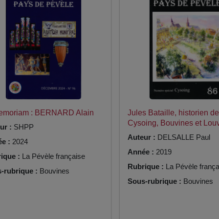
Memoriam : BERNARD Alain
Jules Bataille, historien de
Cysoing, Bouvines et Louv
ur :
SHPP
Auteur :
DELSALLE Paul
e :
2024
Année :
2019
ique :
La Pévèle française
Rubrique :
La Pévèle frança
-rubrique :
Bouvines
Sous-rubrique :
Bouvines