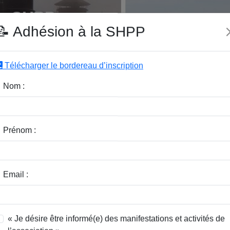
e SHPP
📝 Adhésion à la SHPP
Télécharger le bordereau d’inscription
|
|
|
Editeurs
Rubriques
Sous-Rubriques
Mots-Clefs
Nom :
 résistant et l'orphelinat Saint-Pierre d
Prénom :
ste
Email :
« Je désire être informé(e) des manifestations et activités de