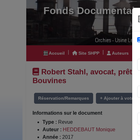
Fonds Documentair
|
|
|
Accueil
Site SHPP
Auteurs
Robert Stahl, avocat, prêtre,
Bouvines
Réservation/Remarques
+ Ajouter à votre li
Informations sur le document
Type :
Revue
Auteur :
HEDDEBAUT Monique
Année :
2017