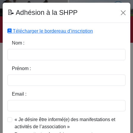
Fonds Documentaire SHPP
📝 Adhésion à la SHPP
Accueil
|
Site SHPP
|
Auteurs
|
Editeurs
|
Rubriques
|
Sous-Rubriques
|
Mots-Clefs
|
Contact
|
Liste
|
Télécharger le bordereau d’inscription
Abonnez-vous
Nom :
In Memoriam : BERNARD Alain
Prénom :
Email :
« Je désire être informé(e) des manifestations et
activités de l’association »