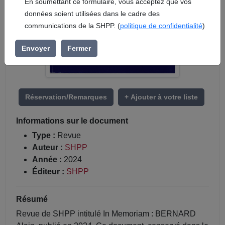
En soumettant ce formulaire, vous acceptez que vos
données soient utilisées dans le cadre des
communications de la SHPP. (
politique de confidentialité
)
Envoyer
Fermer
Réservation/Remarques
+ Ajouter à votre liste
Informations sur le document
Type :
Revue
Auteur :
SHPP
Année :
2024
Éditeur :
SHPP
Résumé
Revue de SHPP intitulé In Memoriam : BERNARD