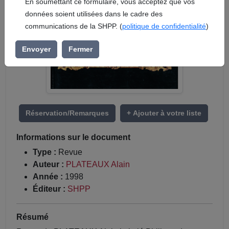
En soumettant ce formulaire, vous acceptez que vos
données soient utilisées dans le cadre des
communications de la SHPP. (
politique de confidentialité
)
Envoyer
Fermer
Réservation/Remarques
+ Ajouter à votre liste
Informations sur le document
Type :
Revue
Auteur :
PLATEAUX Alain
Année :
1998
Éditeur :
SHPP
Résumé