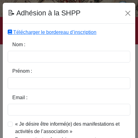
Fonds Documentaire SHPP
📝 Adhésion à la SHPP
Accueil
|
Site SHPP
|
Auteurs
|
Editeurs
|
Rubriques
|
Sous-Rubriques
|
Mots-Clefs
|
Contact
|
Liste
|
Télécharger le bordereau d’inscription
Abonnez-vous
Nom :
Philippe de Noircarmess de
Sainte Aldegonde
Prénom :
Email :
« Je désire être informé(e) des manifestations et
activités de l’association »