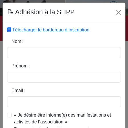
Fonds Documentaire SHPP
📝 Adhésion à la SHPP
Accueil
|
Site SHPP
|
Auteurs
|
Editeurs
|
Rubriques
|
Sous-Rubriques
|
Mots-Clefs
|
Contact
|
Liste
|
Télécharger le bordereau d’inscription
Abonnez-vous
Nom :
Type d’ouvrage :
Prénom :
Auteur :
Email :
Rubrique :
« Je désire être informé(e) des manifestations et
activités de l’association »