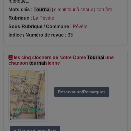
rubrique...
Mots-clés :
Tournai
|
circuit four à chaux
|
carrière
Rubrique :
La Pévèle
Sous-Rubrique / Commune :
Pévèle
Indice / Numéro de revue :
33
les cinq clochers de Notre-Dame
Tournai
une
chanson
tournai
sienne
Réservation/Remarques
+ Ajouter à votre liste