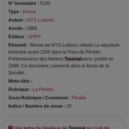
N° Inventaire :
5195
Type :
Revue
Auteur :
NYS Ludovic
Année :
1988
Éditeur :
SHPP
Résumé :
Revue de NYS Ludovic intitulé La sépulture
funéraire avant 1500 dans le Pays de Pévèle :
Prédominance des Ateliers
Tournai
siens, publié en
1988. Ce document, conservé dans le fonds de la
Société...
Mots-clés :
Rubrique :
La Pévèle
Sous-Rubrique / Commune :
Pévèle
Indice / Numéro de revue :
25
Une lettre de l'évêque de
Tournai
au curé de