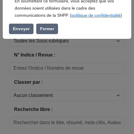
En soumettant ce formulaire, vous acceptez que vos
données soient utilisées dans le cadre des
Réinitialiser
communications de la SHPP. (
politique de confidentialité
)
Sous-rubrique / Commune :
Envoyer
Fermer
N° Indice / Revue :
Classer par :
Recherche libre :