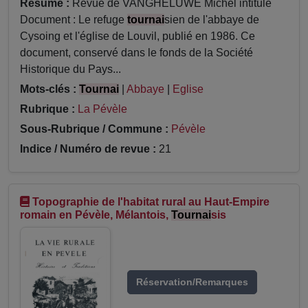
Résumé :
Revue de VANGHELUWE Michel intitulé
Document : Le refuge
tournai
sien de l'abbaye de
Cysoing et l'église de Louvil, publié en 1986. Ce
document, conservé dans le fonds de la Société
Historique du Pays...
Mots-clés :
Tournai
|
Abbaye
|
Eglise
Rubrique :
La Pévèle
Sous-Rubrique / Commune :
Pévèle
Indice / Numéro de revue :
21
Topographie de l'habitat rural au Haut-Empire
romain en Pévèle, Mélantois,
Tournai
sis
Réservation/Remarques