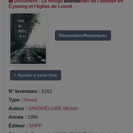
Document : Le refuge
tournai
sien de l'abbaye de
Cysoing et l'église de Louvil
Réservation/Remarques
+ Ajouter à votre liste
N° Inventaire :
5162
Type :
Revue
Auteur :
VANGHELUWE Michel
Année :
1986
Éditeur :
SHPP