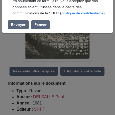
En soumettant ce formulaire, vous acceptez que vos
données soient utilisées dans le cadre des
communications de la SHPP. (
politique de confidentialité
)
Envoyer
Fermer
Réservation/Remarques
+ Ajouter à votre liste
Informations sur le document
Type :
Revue
Auteur :
DELSALLE Paul
Année :
1981
Éditeur :
SHPP