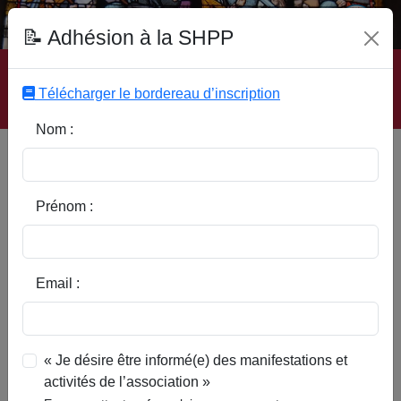
Fonds Documentaire SHPP
📝 Adhésion à la SHPP
Accueil
|
Site SHPP
|
Auteurs
|
Editeurs
|
Rubriques
|
Sous-Rubriques
|
Mots-Clefs
|
Contact
|
Liste
|
Télécharger le bordereau d’inscription
Abonnez-vous
Nom :
Mérignies, Tourmignies et
Mons-en-Pévèle aux XVIe, XVIIe
et XVIIIe siècles, d'après des
Prénom :
documents perdus
Email :
« Je désire être informé(e) des manifestations et
activités de l’association »