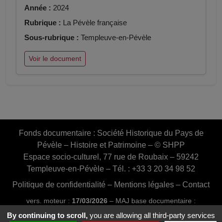
Année :
2024
Rubrique :
La Pévèle française
Sous-rubrique :
Templeuve-en-Pévèle
Voir le document
Fonds documentaire :
Société Historique du Pays de
Pévèle – Histoire et Patrimoine – © SHPP
Espace socio-culturel, 77 rue de Roubaix – 59242
Templeuve-en-Pévèle – Tél. : +33 3 20 34 98 52
Politique de confidentialité
–
Mentions légales
–
Contact
vers. moteur :
17/03/2026
– MAJ base documentaire :
03/07/2026 16:46:24
By continuing to scroll,
you are allowing all third-party services