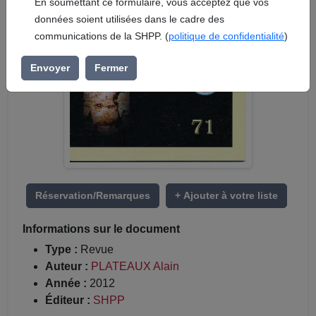
En soumettant ce formulaire, vous acceptez que vos
données soient utilisées dans le cadre des
communications de la SHPP. (
politique de confidentialité
)
Envoyer
Fermer
Réservation/Remarques
+ Ajouter à votre liste
Informations sur le document
Type :
Revue
Auteur :
PLATEAUX Alain
Année :
2012
Éditeur :
SHPP