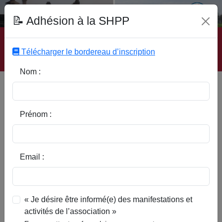
Fonds Documentaire SHPP
📝 Adhésion à la SHPP
Accueil
|
Site SHPP
|
Auteurs
|
Editeurs
|
Rubriques
|
Sous-Rubriques
|
Mots-Clefs
|
Contact
|
Liste
|
Télécharger le bordereau d’inscription
Abonnez-vous
Nom :
Marques de compagnons ou
repères de forgerons ? Les
entailles des fers d'ancrage; ex.
Prénom :
Templeuve
Email :
« Je désire être informé(e) des manifestations et
activités de l’association »