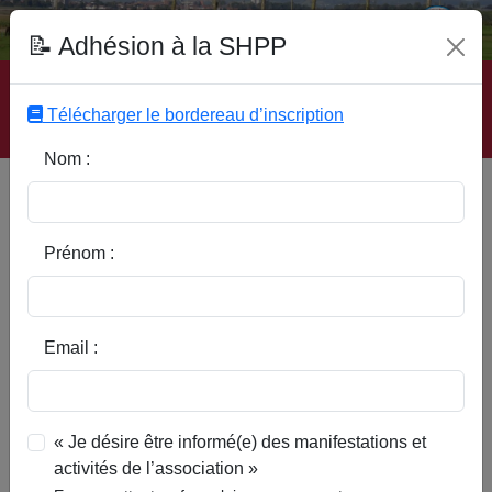
Fonds Documentaire SHPP
📝 Adhésion à la SHPP
Accueil
|
Site SHPP
|
Auteurs
|
Editeurs
|
Rubriques
|
Sous-Rubriques
|
Mots-Clefs
|
Contact
|
Liste
|
Télécharger le bordereau d’inscription
Abonnez-vous
Nom :
Les vitraux de l'église Saint-
Pierre de Bouvines
Prénom :
Email :
« Je désire être informé(e) des manifestations et
activités de l’association »