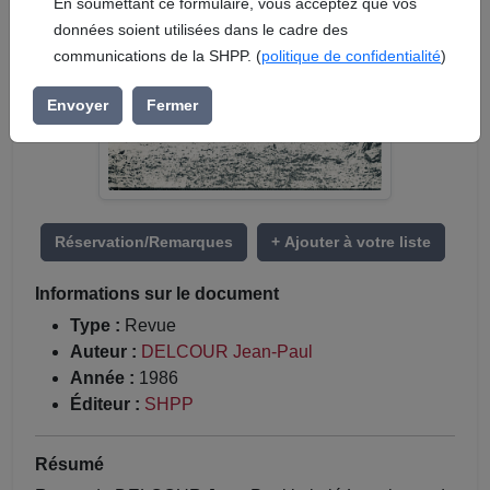
En soumettant ce formulaire, vous acceptez que vos
données soient utilisées dans le cadre des
communications de la SHPP. (
politique de confidentialité
)
Envoyer
Fermer
Réservation/Remarques
+ Ajouter à votre liste
Informations sur le document
Type :
Revue
Auteur :
DELCOUR Jean-Paul
Année :
1986
Éditeur :
SHPP
Résumé