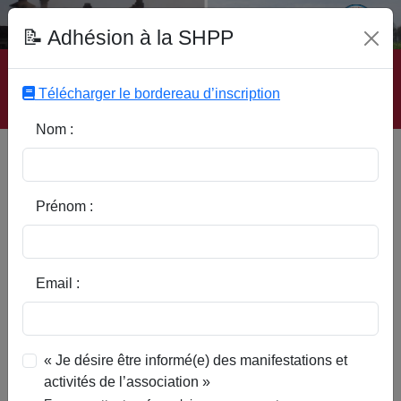
Fonds Documentaire SHPP
📝 Adhésion à la SHPP
Accueil
|
Site SHPP
|
Auteurs
|
Editeurs
|
Rubriques
|
Sous-Rubriques
|
Mots-Clefs
|
Contact
|
Liste
|
Télécharger le bordereau d’inscription
Abonnez-vous
Nom :
Les fêtes dans la vie
quotidienne
Prénom :
Email :
« Je désire être informé(e) des manifestations et
activités de l’association »