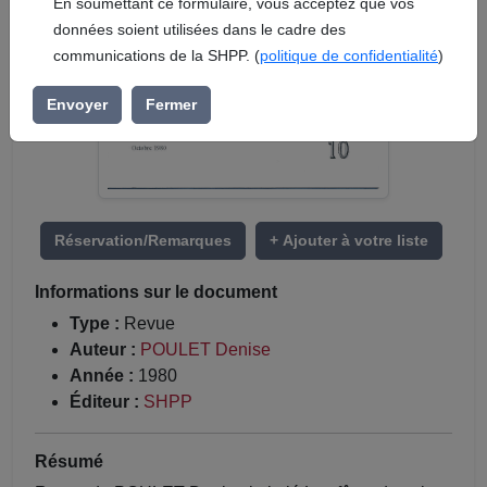
En soumettant ce formulaire, vous acceptez que vos
données soient utilisées dans le cadre des
communications de la SHPP. (
politique de confidentialité
)
Envoyer
Fermer
Réservation/Remarques
+ Ajouter à votre liste
Informations sur le document
Type :
Revue
Auteur :
POULET Denise
Année :
1980
Éditeur :
SHPP
Résumé