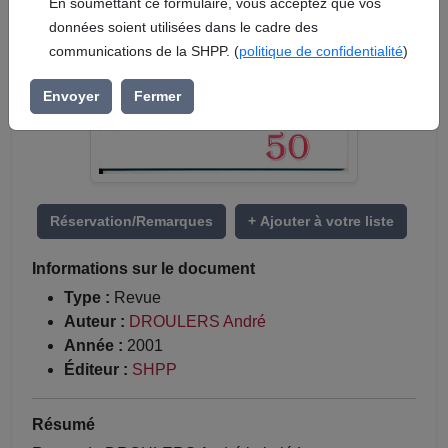
En soumettant ce formulaire, vous acceptez que vos
données soient utilisées dans le cadre des
communications de la SHPP. (
politique de confidentialité
)
Envoyer
Fermer
Réservation/Remarques
+ Ajouter à votre liste
Informations sur le document
Type :
Revue
Auteur :
DROULERS André
Année :
2001
Éditeur :
SHPP
Résumé