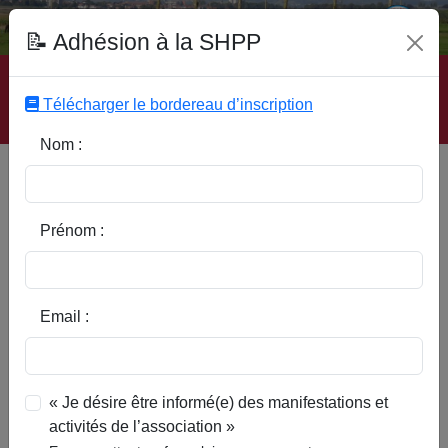
Fonds Documentaire SHPP
📝 Adhésion à la SHPP
Accueil
|
Site SHPP
|
Auteurs
|
Editeurs
|
Rubriques
|
Sous-Rubriques
|
Mots-Clefs
|
Contact
|
Liste
|
Télécharger le bordereau d’inscription
Abonnez-vous
Nom :
Le monument aux morts de
Bouvines
Prénom :
Email :
« Je désire être informé(e) des manifestations et
activités de l’association »