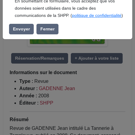
En soumettant ce formulaire, vous acceptez que vos
données soient utilisées dans le cadre des
communications de la SHPP. (
politique de confidentialité
)
Envoyer
Fermer
Réservation/Remarques
+ Ajouter à votre liste
Informations sur le document
Type :
Revue
Auteur :
GADENNE Jean
Année :
2008
Éditeur :
SHPP
Résumé
Revue de GADENNE Jean intitulé La Tannerie à