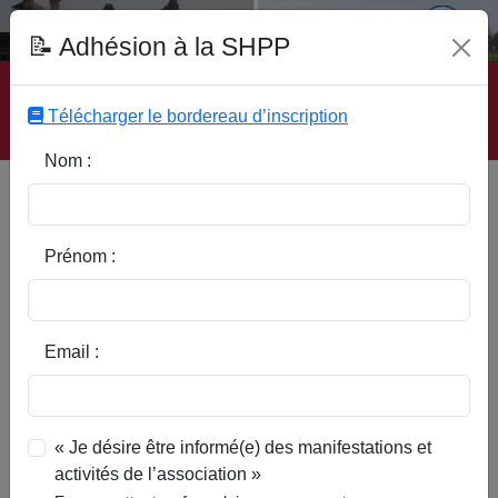
Fonds Documentaire SHPP
📝 Adhésion à la SHPP
Accueil
|
Site SHPP
|
Auteurs
|
Editeurs
|
Rubriques
|
Sous-Rubriques
|
Mots-Clefs
|
Contact
|
Liste
|
Télécharger le bordereau d’inscription
Abonnez-vous
Nom :
La Tannerie à Templeuve
Prénom :
Email :
« Je désire être informé(e) des manifestations et
activités de l’association »