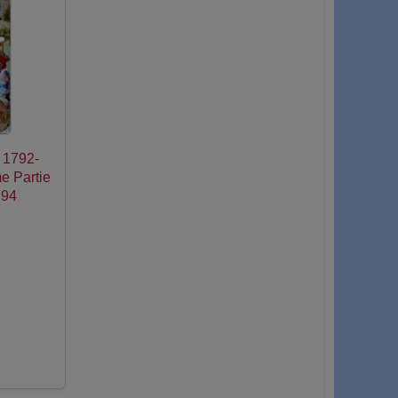
e 1792-
e Partie
794