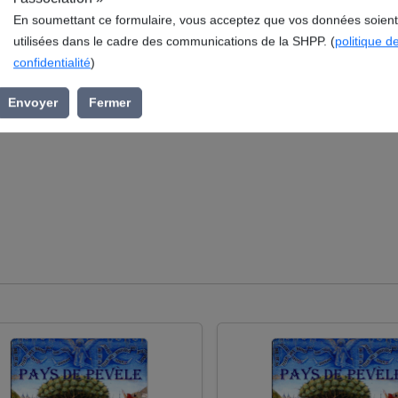
l’association »
En soumettant ce formulaire, vous acceptez que vos données soient
utilisées dans le cadre des communications de la SHPP. (
politique d
vèle et le chapître de la cathédrale de Tournai, publié en 19
confidentialité
)
Historique du Pays de Pévèle (SHPP), s’inscrit dans la rubriqu
Envoyer
Fermer