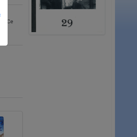
e
91. Ce
e La