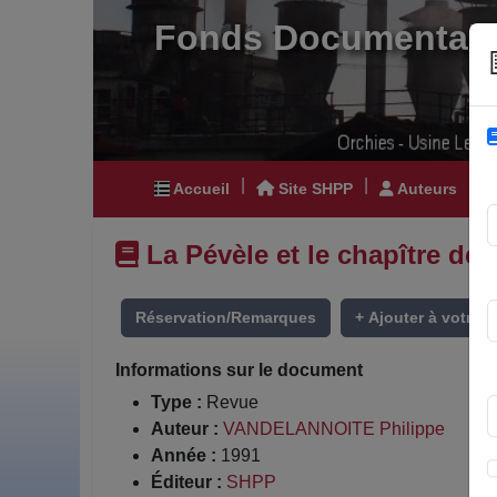
Fonds Documentair
|
|
|
Accueil
Site SHPP
Auteurs
La Pévèle et le chapître de 
Réservation/Remarques
+ Ajouter à votre li
Informations sur le document
Type :
Revue
Auteur :
VANDELANNOITE Philippe
Année :
1991
Éditeur :
SHPP