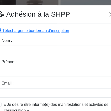
e SHPP
📝 Adhésion à la SHPP
Télécharger le bordereau d’inscription
|
|
|
Editeurs
Rubriques
Sous-Rubriques
Mots-Clefs
Nom :
la cathédrale de Tournai
Prénom :
ste
Email :
« Je désire être informé(e) des manifestations et activités de