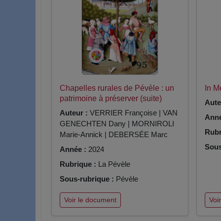
Chapelles rurales de Pévèle : un
In 
patrimoine à préserver (suite)
Aute
Auteur :
VERRIER Françoise | VAN
Anné
GENECHTEN Dany | MORNIROLI
Rubr
Marie-Annick | DEBERSÉE Marc
Sous
Année :
2024
Rubrique :
La Pévèle
Sous-rubrique :
Pévèle
Voir le document
Voi