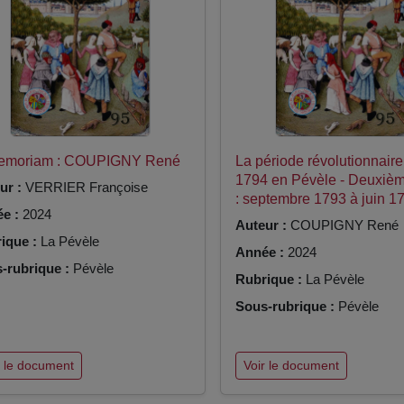
Memoriam : COUPIGNY René
La période révolutionnair
1794 en Pévèle - Deuxièm
ur :
VERRIER Françoise
: septembre 1793 à juin 1
e :
2024
Auteur :
COUPIGNY René
ique :
La Pévèle
Année :
2024
-rubrique :
Pévèle
Rubrique :
La Pévèle
Sous-rubrique :
Pévèle
r le document
Voir le document