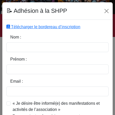
Fonds Documentaire SHPP
📝 Adhésion à la SHPP
Accueil
|
Site SHPP
|
Auteurs
|
Editeurs
|
Rubriques
|
Sous-Rubriques
|
Mots-Clefs
|
Contact
|
Liste
|
Télécharger le bordereau d’inscription
Abonnez-vous
Nom :
La fraude, du coté de Genech :
anecdotes de la vie quotidienne
Prénom :
Email :
« Je désire être informé(e) des manifestations et
activités de l’association »