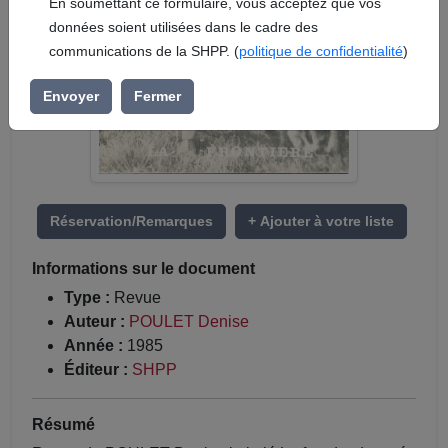
En soumettant ce formulaire, vous acceptez que vos
données soient utilisées dans le cadre des
communications de la SHPP. (
politique de confidentialité
)
Envoyer
Fermer
Réservation/Remarques
+ Ajouter à votre liste
Informations sur le document
Type :
Revue
Auteur :
POULET Denise
Année :
1985
Éditeur :
SHPP
Résumé