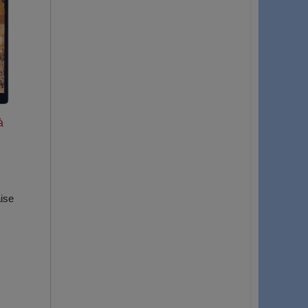
à
ise