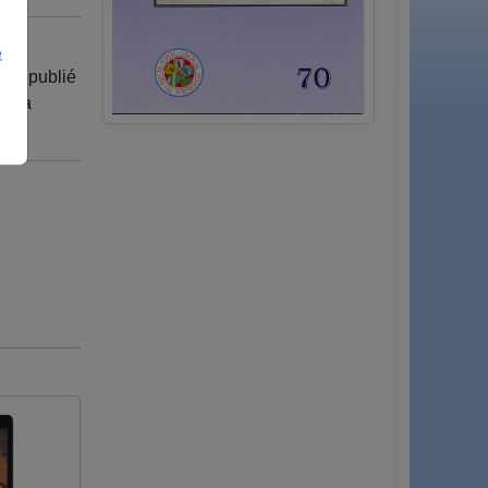
e
s, publié
s la