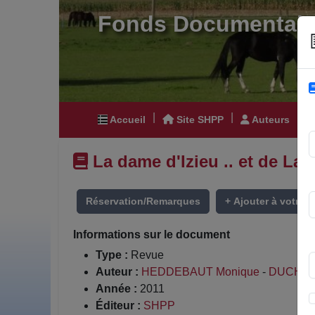
Fonds Documentair
|
|
|
Accueil
Site SHPP
Auteurs
La dame d'Izieu .. et de La
Réservation/Remarques
+ Ajouter à votre li
Informations sur le document
Type :
Revue
Auteur :
HEDDEBAUT Monique
-
DUCHAT
Année :
2011
Éditeur :
SHPP