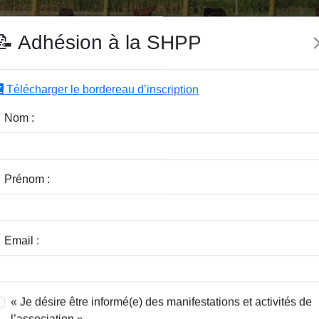
e SHPP
📝 Adhésion à la SHPP
Télécharger le bordereau d’inscription
|
|
|
Editeurs
Rubriques
Sous-Rubriques
Mots-Clefs
Nom :
ndas
Prénom :
ste
Email :
EAU Henri
-
PRIESTER René
« Je désire être informé(e) des manifestations et activités de