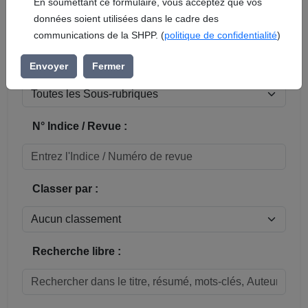
En soumettant ce formulaire, vous acceptez que vos
données soient utilisées dans le cadre des
Réinitialiser
communications de la SHPP. (
politique de confidentialité
)
Sous-rubrique / Commune :
Envoyer
Fermer
N° Indice / Revue :
Classer par :
Recherche libre :