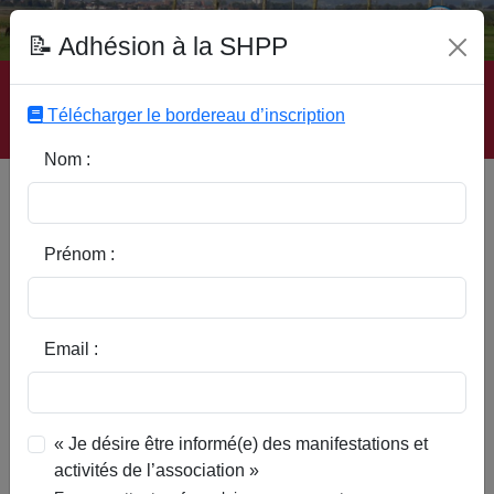
Fonds Documentaire SHPP
📝 Adhésion à la SHPP
Accueil
|
Site SHPP
|
Auteurs
|
Editeurs
|
Rubriques
|
Sous-Rubriques
|
Mots-Clefs
|
Contact
|
Liste
|
Télécharger le bordereau d’inscription
Abonnez-vous
Nom :
Type d’ouvrage :
Prénom :
Auteur :
Email :
Rubrique :
« Je désire être informé(e) des manifestations et
activités de l’association »