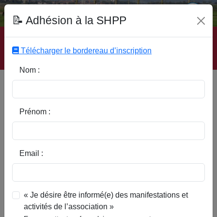
Fonds Documentaire SHPP
📝 Adhésion à la SHPP
Accueil
|
Site SHPP
|
Auteurs
|
Editeurs
|
Rubriques
|
Sous-Rubriques
|
Mots-Clefs
|
Contact
|
Liste
|
Télécharger le bordereau d’inscription
Abonnez-vous
Nom :
Type d’ouvrage :
Prénom :
Auteur :
Email :
Rubrique :
« Je désire être informé(e) des manifestations et
activités de l’association »