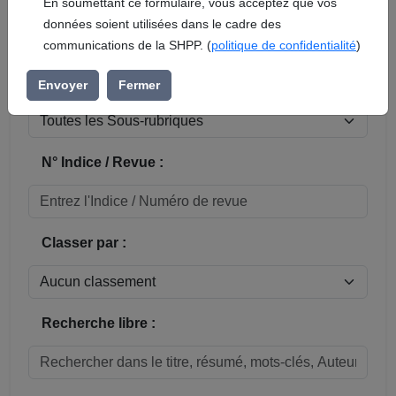
En soumettant ce formulaire, vous acceptez que vos
données soient utilisées dans le cadre des
Réinitialiser
communications de la SHPP. (
politique de confidentialité
)
Sous-rubrique / Commune :
Envoyer
Fermer
N° Indice / Revue :
Classer par :
Recherche libre :