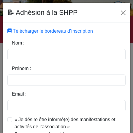
Fonds Documentaire SHPP
📝 Adhésion à la SHPP
Accueil
|
Site SHPP
|
Auteurs
|
Editeurs
|
Rubriques
|
Sous-Rubriques
|
Mots-Clefs
|
Contact
|
Liste
|
Télécharger le bordereau d’inscription
Abonnez-vous
Nom :
Des découvertes à Cysoing,
Louvil, Camphin-en-Pévèle
Prénom :
Email :
« Je désire être informé(e) des manifestations et
activités de l’association »