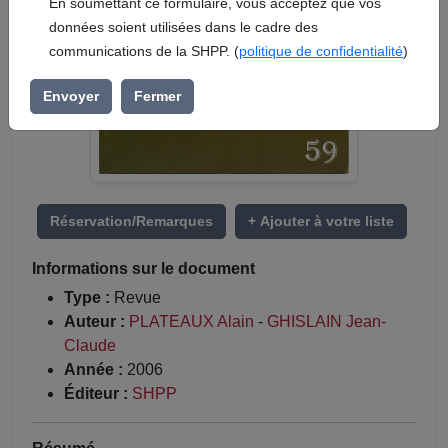
En soumettant ce formulaire, vous acceptez que vos
données soient utilisées dans le cadre des
communications de la SHPP. (
politique de confidentialité
)
Envoyer
Fermer
Réservation/Remarques
+ Ajouter à votre liste
Informations sur le document
Type :
Revue
Auteur :
PLATEAUX Alain
-
GHISLAIN Jean-
Claude
Année :
2006
Éditeur :
SHPP