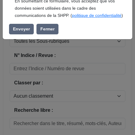
En soumettant ce formulaire, vous acceptez que vos
données soient utilisées dans le cadre des
Réinitialiser
communications de la SHPP. (
politique de confidentialité
)
Sous-rubrique / Commune :
Envoyer
Fermer
N° Indice / Revue :
Classer par :
Recherche libre :