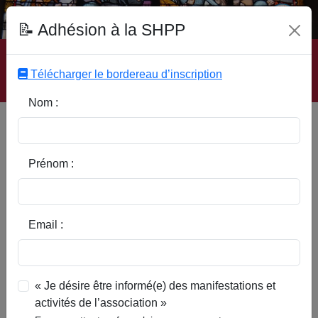
Fonds Documentaire SHPP
📝 Adhésion à la SHPP
Accueil
|
Site SHPP
|
Auteurs
|
Editeurs
|
Rubriques
|
Sous-Rubriques
|
Mots-Clefs
|
Contact
|
Liste
|
Télécharger le bordereau d’inscription
Abonnez-vous
Nom :
Type d’ouvrage :
Prénom :
Auteur :
Email :
Rubrique :
« Je désire être informé(e) des manifestations et
activités de l’association »