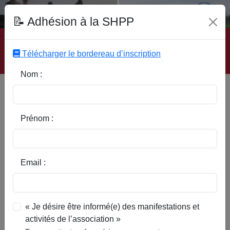
Fonds Documentaire SHPP
📝 Adhésion à la SHPP
Accueil
|
Site SHPP
|
Auteurs
|
Editeurs
|
Rubriques
|
Sous-Rubriques
|
Mots-Clefs
|
Contact
|
Liste
|
Télécharger le bordereau d’inscription
Abonnez-vous
Nom :
Le jeton de Joseph Vranx,
abbé de Cysoing de 1654 à 1670
Prénom :
Email :
« Je désire être informé(e) des manifestations et
activités de l’association »