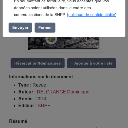
En soumettant ce formulaire, vous acceptez que vos
données soient utilisées dans le cadre des
communications de la SHPP. (
politique de confidentialité
)
Envoyer
Fermer
Réservation/Remarques
+ Ajouter à votre liste
Informations sur le document
Type :
Revue
Auteur :
DELGRANGE Dominique
Année :
2014
Éditeur :
SHPP
Résumé