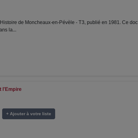
istoire de Moncheaux-en-Pévèle - T3, publié en 1981. Ce docu
ns la...
t l'Empire
+ Ajouter à votre liste