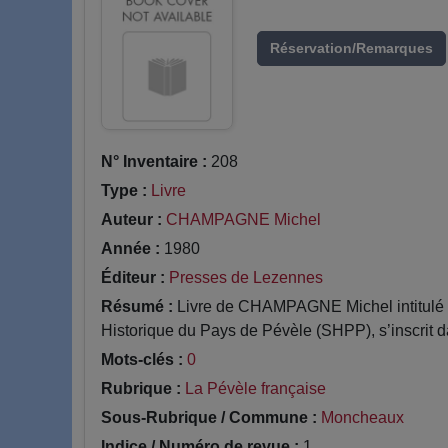
Réservation/Remarques
N° Inventaire :
208
Type :
Livre
Auteur :
CHAMPAGNE Michel
Année :
1980
Éditeur :
Presses de Lezennes
Résumé :
Livre de CHAMPAGNE Michel intitulé H
Historique du Pays de Pévèle (SHPP), s’inscrit da
Mots-clés :
0
Rubrique :
La Pévèle française
Sous-Rubrique / Commune :
Moncheaux
Indice / Numéro de revue :
1