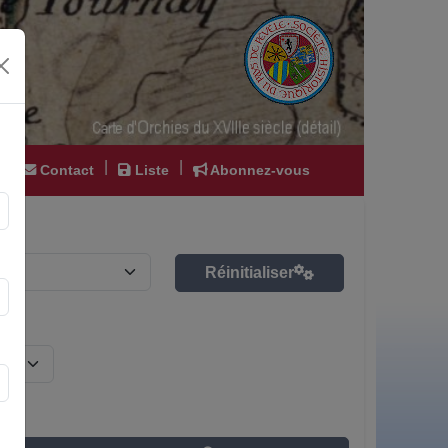
|
|
|
Contact
Liste
Abonnez-vous
Réinitialiser