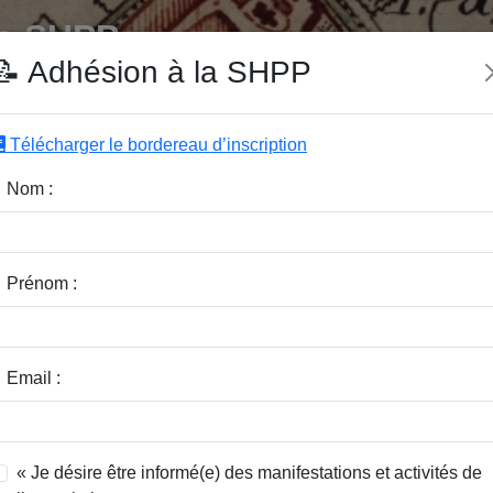
e SHPP
📝 Adhésion à la SHPP
Télécharger le bordereau d’inscription
|
|
|
Editeurs
Rubriques
Sous-Rubriques
Mots-Clefs
Nom :
r :
Rubrique :
Prénom :
dice / Revue :
Classer par :
Email :
« Je désire être informé(e) des manifestations et activités de