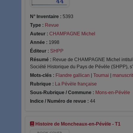
N° Inventaire :
5393
Type :
Revue
Auteur :
CHAMPAGNE Michel
Année :
1998
Éditeur :
SHPP
Résumé :
Revue de CHAMPAGNE Michel intitulé J
Société Historique du Pays de Pévèle (SHPP), s’in
Mots-clés :
Flandre gallican
|
Tournai
|
manuscri
Rubrique :
La Pévèle française
Sous-Rubrique / Commune :
Mons-en-Pévèle
Indice / Numéro de revue :
44
Histoire de Moncheaux-en-Pévèle - T1