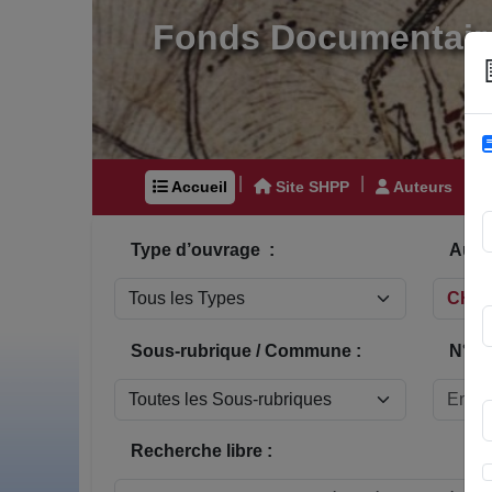
Fonds Documentair
|
|
|
Accueil
Site SHPP
Auteurs
Type d’ouvrage :
Auteu
Sous-rubrique / Commune :
N° In
Recherche libre :