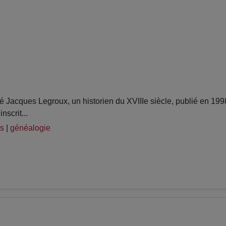
acques Legroux, un historien du XVIIIe siècle, publié en 1998
scrit...
ts
|
généalogie