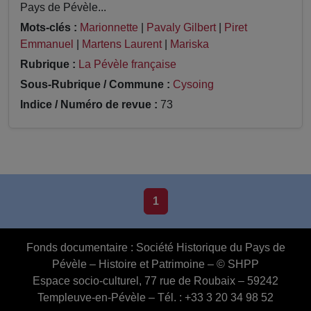
Pays de Pévèle...
Mots-clés :
Marionnette
|
Pavaly Gilbert
|
Piret
Emmanuel
|
Martens Laurent
|
Mariska
Rubrique :
La Pévèle française
Sous-Rubrique / Commune :
Cysoing
Indice / Numéro de revue :
73
1
Fonds documentaire :
Société Historique du Pays de
Pévèle – Histoire et Patrimoine – © SHPP
Espace socio-culturel, 77 rue de Roubaix – 59242
Templeuve-en-Pévèle – Tél. : +33 3 20 34 98 52