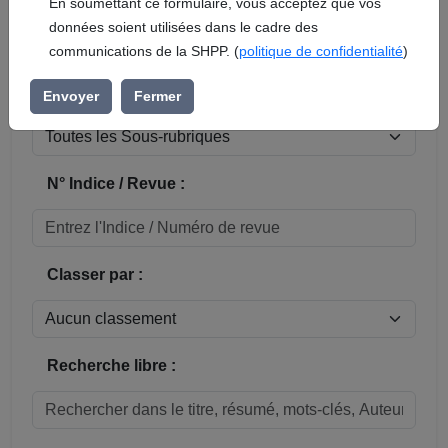
En soumettant ce formulaire, vous acceptez que vos
données soient utilisées dans le cadre des
Réinitialiser
communications de la SHPP. (
politique de confidentialité
)
Sous-rubrique / Commune :
Envoyer
Fermer
N° Indice / Revue :
Classer par :
Recherche libre :