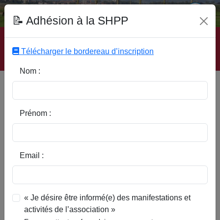
Fonds Documentaire SHPP
📝 Adhésion à la SHPP
Accueil
|
Site SHPP
|
Auteurs
|
Editeurs
|
Rubriques
|
Sous-Rubriques
|
Mots-Clefs
|
Contact
|
Liste
|
Télécharger le bordereau d’inscription
Abonnez-vous
Nom :
Type d’ouvrage :
Prénom :
Auteur :
Email :
Rubrique :
« Je désire être informé(e) des manifestations et
activités de l’association »