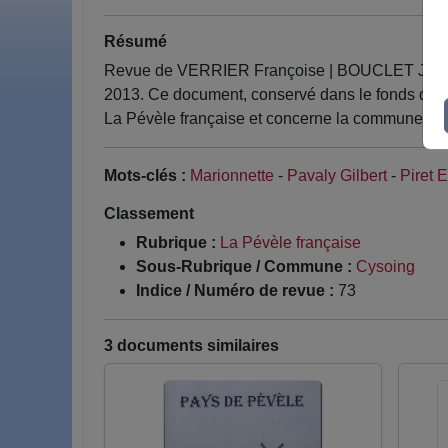
Résumé
Revue de VERRIER Françoise | BOUCLET Jean int
2013. Ce document, conservé dans le fonds de la
La Pévèle française et concerne la commune de
Mots-clés :
Marionnette
-
Pavaly Gilbert
-
Piret
Classement
Rubrique :
La Pévèle française
Sous-Rubrique / Commune :
Cysoing
Indice / Numéro de revue :
73
3 documents similaires