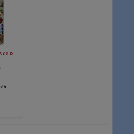
ès deux
s
ise