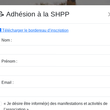
e SHPP
📝 Adhésion à la SHPP
Télécharger le bordereau d’inscription
|
|
|
Editeurs
Rubriques
Sous-Rubriques
Mots-Clefs
Nom :
d'un spectacle historique
Prénom :
ste
Email :
Jean
« Je désire être informé(e) des manifestations et activités de