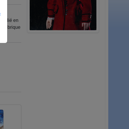
e
publié en
a rubrique