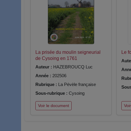
La prisée du moulin seigneurial
Le f
de Cysoing en 1761
Aute
Auteur :
HAZEBROUCQ Luc
Anné
Année :
202506
Rubr
Rubrique :
La Pévèle française
Sous
Sous-rubrique :
Cysoing
Voir le document
Voi