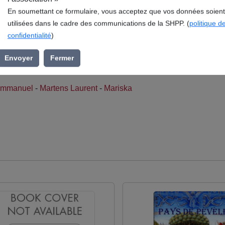
l’association »
En soumettant ce formulaire, vous acceptez que vos données soient
utilisées dans le cadre des communications de la SHPP. (
politique d
itulé Jehan de Pévèle, la genèse d'un spectacle historique, 
confidentialité
)
 Société Historique du Pays de Pévèle (SHPP), s’inscrit dans l
 Cysoing.
Envoyer
Fermer
 Emmanuel
-
Martens Laurent
-
Mariska