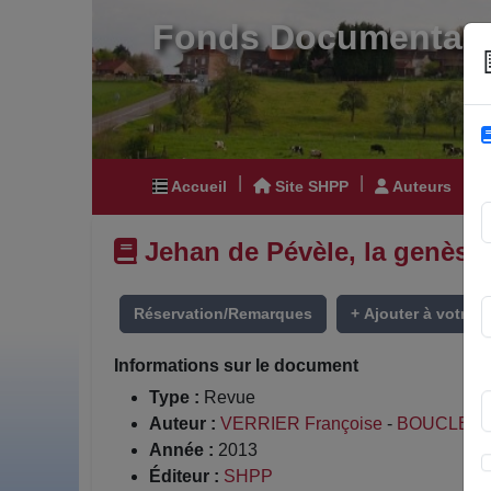
Fonds Documentair
|
|
|
Accueil
Site SHPP
Auteurs
Jehan de Pévèle, la genèse 
Réservation/Remarques
+ Ajouter à votre li
Informations sur le document
Type :
Revue
Auteur :
VERRIER Françoise
-
BOUCLET 
Année :
2013
Éditeur :
SHPP