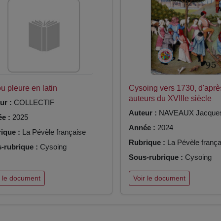
ou pleure en latin
Cysoing vers 1730, d'apr
auteurs du XVIIIe siècle
ur :
COLLECTIF
Auteur :
NAVEAUX Jacque
e :
2025
Année :
2024
ique :
La Pévèle française
Rubrique :
La Pévèle frança
-rubrique :
Cysoing
Sous-rubrique :
Cysoing
r le document
Voir le document