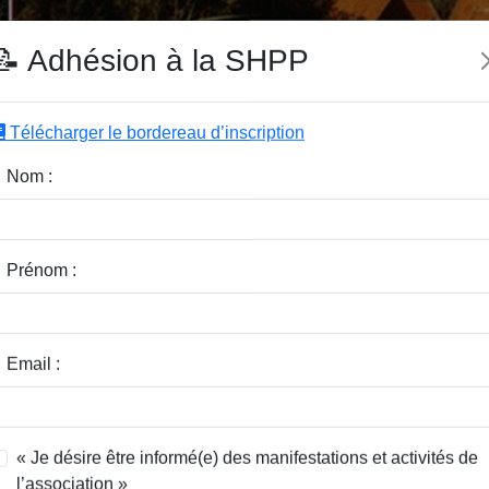
e SHPP
📝 Adhésion à la SHPP
Télécharger le bordereau d’inscription
|
|
|
Editeurs
Rubriques
Sous-Rubriques
Mots-Clefs
Nom :
Faut-il refondre la grosse cloche?
Prénom :
ste
Email :
« Je désire être informé(e) des manifestations et activités de