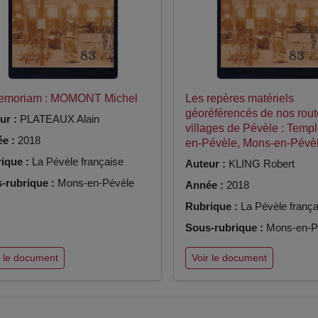
Memoriam : MOMONT Michel
Les repères matériels
géoréférencés de nos rout
ur :
PLATEAUX Alain
villages de Pévèle : Temp
e :
2018
en-Pévèle, Mons-en-Pévè
ique :
La Pévèle française
Auteur :
KLING Robert
-rubrique :
Mons-en-Pévèle
Année :
2018
Rubrique :
La Pévèle frança
Sous-rubrique :
Mons-en-P
r le document
Voir le document