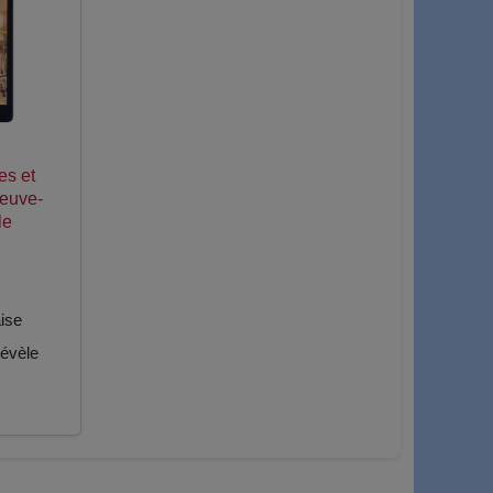
es et
leuve-
le
ise
évèle