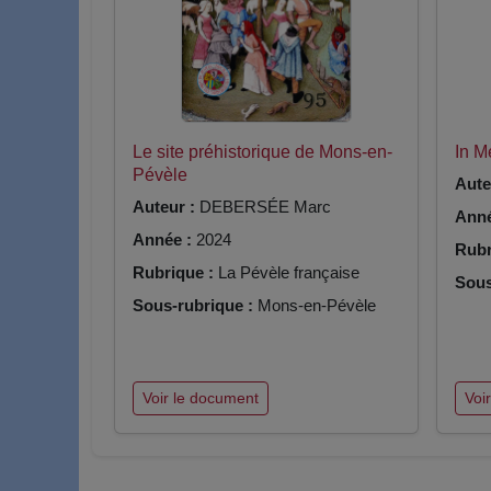
Le site préhistorique de Mons-en-
In 
Pévèle
Aute
Auteur :
DEBERSÉE Marc
Anné
Année :
2024
Rubr
Rubrique :
La Pévèle française
Sous
Sous-rubrique :
Mons-en-Pévèle
Voir le document
Voi