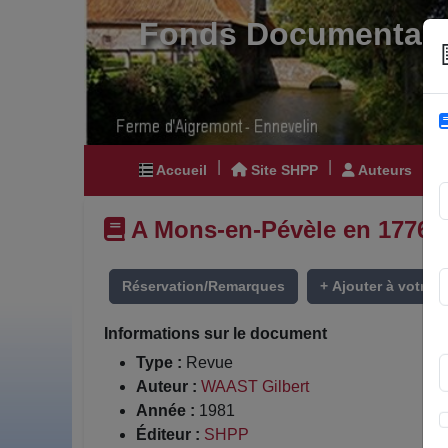
Fonds Documentair
|
|
|
Accueil
Site SHPP
Auteurs
A Mons-en-Pévèle en 1776 : 
Réservation/Remarques
+ Ajouter à votre li
Informations sur le document
Type :
Revue
Auteur :
WAAST Gilbert
Année :
1981
Éditeur :
SHPP