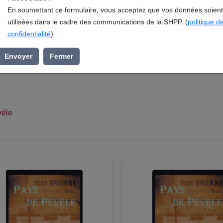
l’association »
En soumettant ce formulaire, vous acceptez que vos données soient
utilisées dans le cadre des communications de la SHPP. (
politique d
e en 1776 : Faut-il refondre la grosse cloche?, publié en 1981
confidentialité
)
Historique du Pays de Pévèle (SHPP), s’inscrit dans la rubriqu
ons-en-Pévèle.
Envoyer
Fermer
èle