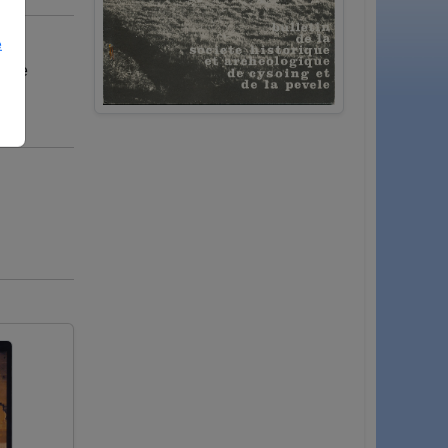
e
. Ce
e La