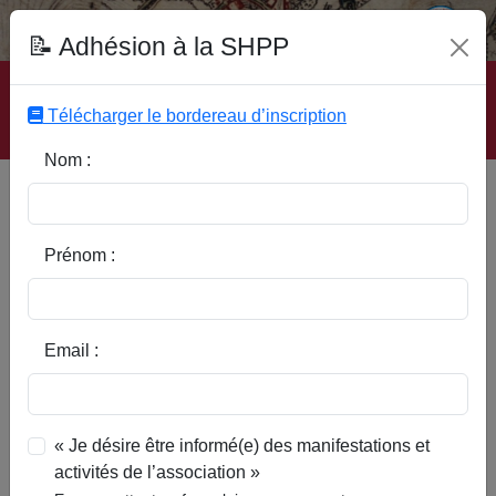
Fonds Documentaire SHPP
📝 Adhésion à la SHPP
Accueil
|
Site SHPP
|
Auteurs
|
Editeurs
|
Rubriques
|
Sous-Rubriques
|
Mots-Clefs
|
Contact
|
Liste
|
Télécharger le bordereau d’inscription
Abonnez-vous
Nom :
Type d’ouvrage :
Prénom :
Auteur :
Email :
Rubrique :
« Je désire être informé(e) des manifestations et
activités de l’association »