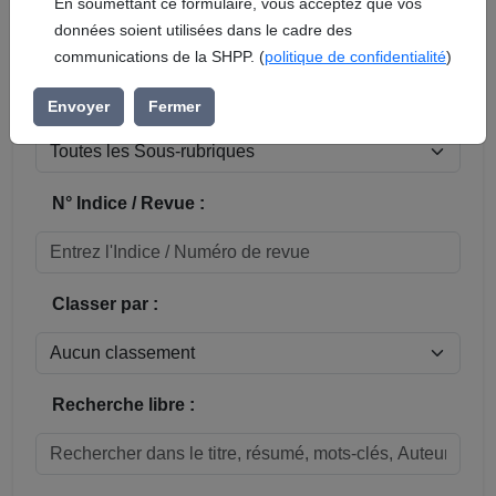
En soumettant ce formulaire, vous acceptez que vos
données soient utilisées dans le cadre des
Réinitialiser
communications de la SHPP. (
politique de confidentialité
)
Sous-rubrique / Commune :
Envoyer
Fermer
N° Indice / Revue :
Classer par :
Recherche libre :