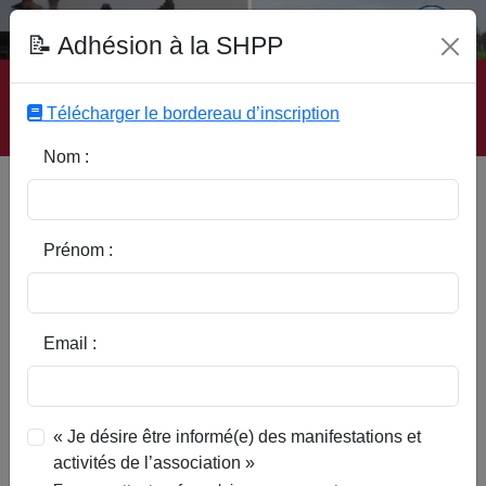
Fonds Documentaire SHPP
📝 Adhésion à la SHPP
Accueil
|
Site SHPP
|
Auteurs
|
Editeurs
|
Rubriques
|
Sous-Rubriques
|
Mots-Clefs
|
Contact
|
Liste
|
Télécharger le bordereau d’inscription
Abonnez-vous
Nom :
Type d’ouvrage :
Prénom :
Auteur :
Email :
Rubrique :
« Je désire être informé(e) des manifestations et
activités de l’association »