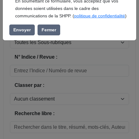
En soumettant ce formulaire, vous acceptez que vos
données soient utilisées dans le cadre des
Réinitialiser
communications de la SHPP. (
politique de confidentialité
)
Sous-rubrique / Commune :
Envoyer
Fermer
N° Indice / Revue :
Classer par :
Recherche libre :