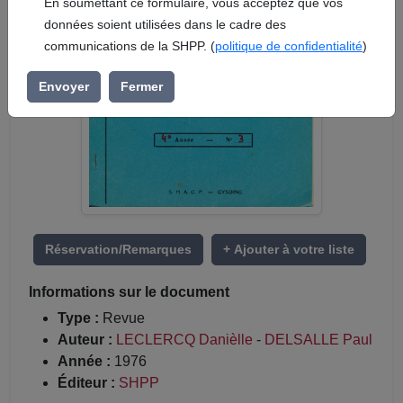
En soumettant ce formulaire, vous acceptez que vos
données soient utilisées dans le cadre des
communications de la SHPP. (
politique de confidentialité
)
Envoyer
Fermer
Réservation/Remarques
+ Ajouter à votre liste
Informations sur le document
Type :
Revue
Auteur :
LECLERCQ Danièlle
-
DELSALLE Paul
Année :
1976
Éditeur :
SHPP