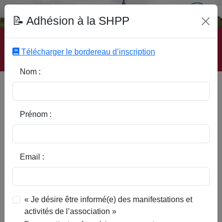
Fonds Documentaire SHPP
📝 Adhésion à la SHPP
Accueil
|
Site SHPP
|
Auteurs
|
Editeurs
|
Rubriques
|
Sous-Rubriques
|
Mots-Clefs
|
Contact
|
Liste
|
Télécharger le bordereau d’inscription
Abonnez-vous
Nom :
Ville et baronnie de Cysoing
au XVIIIe siècle, étude
économique et sociale - C.R.
Prénom :
maitrise
Email :
« Je désire être informé(e) des manifestations et
activités de l’association »