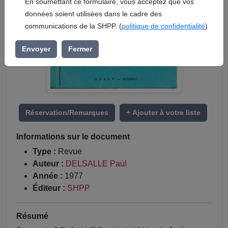
En soumettant ce formulaire, vous acceptez que vos
données soient utilisées dans le cadre des
communications de la SHPP. (
politique de confidentialité
)
Envoyer
Fermer
Réservation/Remarques
+ Ajouter à votre liste
Informations sur le document
Type :
Revue
Auteur :
DELSALLE Paul
Année :
1977
Éditeur :
SHPP
Résumé