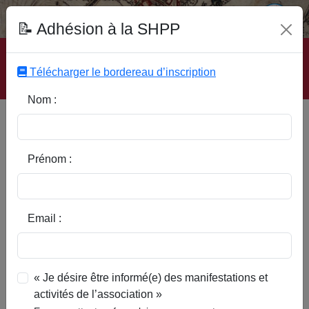
Fonds Documentaire SHPP
📝 Adhésion à la SHPP
Accueil
|
Site SHPP
|
Auteurs
|
Editeurs
|
Rubriques
|
Sous-Rubriques
|
Mots-Clefs
|
Contact
|
Liste
|
Télécharger le bordereau d’inscription
Abonnez-vous
Nom :
Une forêt disparue entre
Templeuve et le Tournaisis
Prénom :
Email :
« Je désire être informé(e) des manifestations et
activités de l’association »