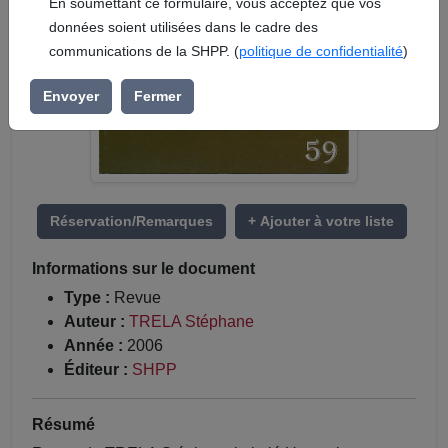
En soumettant ce formulaire, vous acceptez que vos
données soient utilisées dans le cadre des
communications de la SHPP. (
politique de confidentialité
)
Envoyer
Fermer
Réservation/Remarques
+ Ajouter à votre liste
Informations sur le document
Type :
Revue
Auteur :
TRELA Stéphane
Année :
2006
Éditeur :
SHPP
Résumé