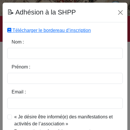
Fonds Documentaire SHPP
📝 Adhésion à la SHPP
Accueil
|
Site SHPP
|
Auteurs
|
Editeurs
|
Rubriques
|
Sous-Rubriques
|
Mots-Clefs
|
Contact
|
Liste
|
Télécharger le bordereau d’inscription
Abonnez-vous
Nom :
Une culture disparue à
Coutiches : Les graines
Prénom :
Email :
« Je désire être informé(e) des manifestations et
activités de l’association »