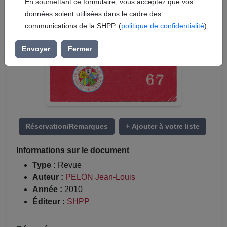
En soumettant ce formulaire, vous acceptez que vos
données soient utilisées dans le cadre des
communications de la SHPP. (
politique de confidentialité
)
Envoyer
Fermer
Réservation/Remarques
+ Ajouter à votre liste
Informations sur le document
Type :
Revue
Auteur :
PELON Jean-Louis
Année :
2010
Éditeur :
SHPP