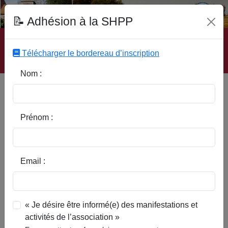
Fonds Documentaire SHPP
📝 Adhésion à la SHPP
Accueil
|
Site SHPP
|
Auteurs
|
Editeurs
|
Rubriques
|
Sous-Rubriques
|
Mots-Clefs
|
Contact
|
Liste
|
Télécharger le bordereau d’inscription
Abonnez-vous
Nom :
Un noble pévélois raconte la
révolution français e : Les
mésaventures de Bonaventure
Prénom :
Email :
« Je désire être informé(e) des manifestations et
activités de l’association »