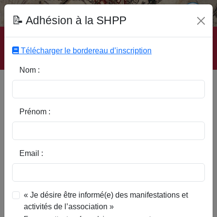
Fonds Documentaire SHPP
📝 Adhésion à la SHPP
Accueil
|
Site SHPP
|
Auteurs
|
Editeurs
|
Rubriques
|
Sous-Rubriques
|
Mots-Clefs
|
Contact
|
Liste
|
Télécharger le bordereau d’inscription
Abonnez-vous
Nom :
Souvenirs d'un douanier à
Bachy
Prénom :
Email :
« Je désire être informé(e) des manifestations et
activités de l’association »