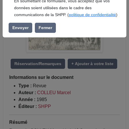
En soumettant ce formulaire, vous acceptez que vos
données soient utilisées dans le cadre des
communications de la SHPP. (
politique de confidentialité
)
Envoyer
Fermer
Réservation/Remarques
+ Ajouter à votre liste
Informations sur le document
Type :
Revue
Auteur :
COLLEU Marcel
Année :
1985
Éditeur :
SHPP
Résumé