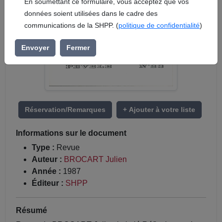
En soumettant ce formulaire, vous acceptez que vos
données soient utilisées dans le cadre des
communications de la SHPP. (
politique de confidentialité
)
Envoyer
Fermer
Réservation/Remarques
+ Ajouter à votre liste
Informations sur le document
Type :
Revue
Auteur :
BROCART Julien
Année :
1987
Éditeur :
SHPP
Résumé