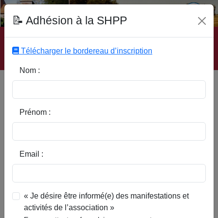
Fonds Documentaire SHPP
📝 Adhésion à la SHPP
Accueil
|
Site SHPP
|
Auteurs
|
Editeurs
|
Rubriques
|
Sous-Rubriques
|
Mots-Clefs
|
Contact
|
Liste
|
Télécharger le bordereau d’inscription
Abonnez-vous
Nom :
Réflexion sur le 'Mauvais Gré'
ou 'Maugré', en Pays de Pévèle
Prénom :
Email :
« Je désire être informé(e) des manifestations et
activités de l’association »