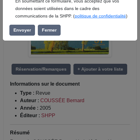
En soumettant ce formulaire, vous acceptez que vos
données soient utilisées dans le cadre des
communications de la SHPP. (
politique de confidentialité
)
Envoyer
Fermer
Réservation/Remarques
+ Ajouter à votre liste
Informations sur le document
Type :
Revue
Auteur :
COUSSÉE Bernard
Année :
2005
Éditeur :
SHPP
Résumé