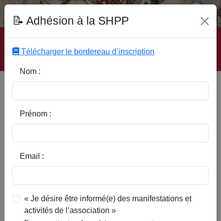
Fonds Documentaire SHPP
📝 Adhésion à la SHPP
Accueil
|
Site SHPP
|
Auteurs
|
Editeurs
|
Rubriques
|
Sous-Rubriques
|
Mots-Clefs
|
Contact
|
Liste
|
Télécharger le bordereau d’inscription
Abonnez-vous
Nom :
Quand les raimbeaucourtois
sautaient le filet Maurand (1)
Prénom :
Email :
« Je désire être informé(e) des manifestations et
activités de l’association »